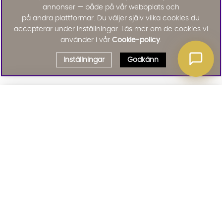
annonser — både på vår webbplats och
på andra plattformar. Du väljer själv vilka cookies du
accepterar under inställningar. Läs mer om de cookies vi
använder i vår
Cookie-policy
.
Inställningar
Godkänn
Välj delbetalning
Qliro
· Fast månadsbelopp
Signa upp till vårt nyhetsbrev
Produktpris
Missa inte våra nyhetsbrev som är fyllda med erbjudanden, nyheter
och inspiration
Representativt exempel
Att låna kostar pengar!
01. INFORMATION
Om du inte kan betala tillbaka skulden i tid