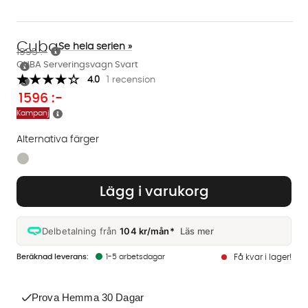
Cuba
Se hela serien »
1995 :-
CUBA Serveringsvagn Svart
4.0
1 recension
1596
:-
Kampanj
Alternativa färger
Finns även i dessa färger:
Lägg i varukorg
Delbetalning från
104 kr/mån*
Läs mer
1-5 arbetsdagar
Få kvar i lager!
Prova Hemma 30 Dagar