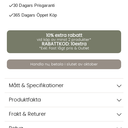
30 Dagars Prisgaranti
365 Dagars Öppet Köp
Vi använder AI för att svara på dina frågor. Konversationen
sparas i upp till 24 timmar för att kunna hjälpa dig. Vi delar
10%
extra rabatt
inte dina uppgifter med tredje part. Läs mer i vår
vid köp av minst 2 produkter*
integritetspolicy.
RABATTKOD: 10extra
Jag godkänner att konversationen sparas
*Exkl. Fast lågt pris & Outlet
Starta chatten
Handla nu, betala i slutet av oktober
Mått & Specifikationer
Produktfakta
Frakt & Returer