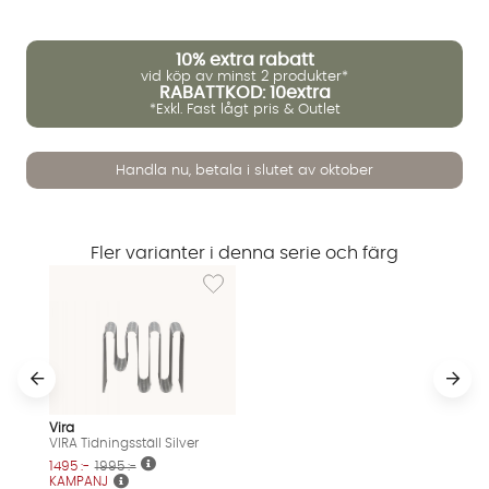
10%
extra rabatt
vid köp av minst 2 produkter*
RABATTKOD: 10extra
*Exkl. Fast lågt pris & Outlet
Handla nu, betala i slutet av oktober
Vi använder AI för att svara på dina frågor. Konversationen
Fler varianter i denna serie och färg
sparas i upp till 24 timmar för att kunna hjälpa dig. Vi delar
Lägg till i önskelista: VIRA Tidningsställ Silver
inte dina uppgifter med tredje part. Läs mer i vår
integritetspolicy.
Jag godkänner att konversationen sparas
Starta chatten
Vira
VIRA Tidningsställ Silver
1495 :-
1995 :-
KAMPANJ