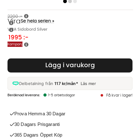
2200 :-
Vira
Se hela serien »
VIRA Sidobord Silver
1995
:-
Kampanj
Lägg i varukorg
Delbetalning från
117 kr/mån*
Läs mer
1-5 arbetsdagar
Få kvar i lager!
Prova Hemma 30 Dagar
30 Dagars Prisgaranti
365 Dagars Öppet Köp