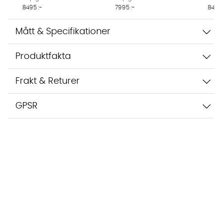
8495 :-
7995 :-
8495 
Mått & Specifikationer
Produktfakta
Frakt & Returer
GPSR