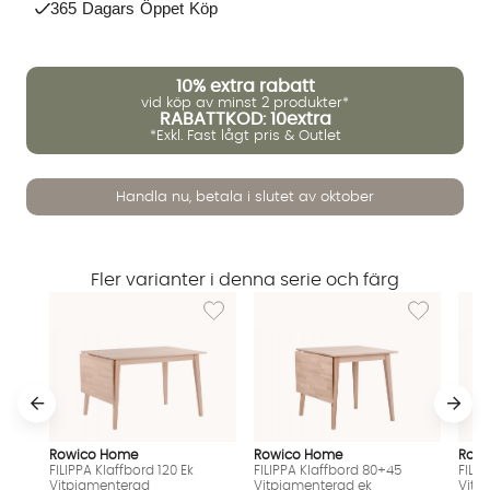
365 Dagars Öppet Köp
10%
extra rabatt
vid köp av minst 2 produkter*
RABATTKOD: 10extra
*Exkl. Fast lågt pris & Outlet
Vi använder AI för att svara på dina frågor. Konversationen
Handla nu, betala i slutet av oktober
sparas i upp till 24 timmar för att kunna hjälpa dig. Vi delar
inte dina uppgifter med tredje part. Läs mer i vår
integritetspolicy.
Jag godkänner att konversationen sparas
Fler varianter i denna serie och färg
Starta chatten
Lägg till i önskelista: FILIPPA Klaffbord 120 
Lägg till i ö
Rowico Home
Rowico Home
Row
FILIPPA Klaffbord 120 Ek
FILIPPA Klaffbord 80+45
FILI
Vitpigmenterad
Vitpigmenterad ek
Vitp