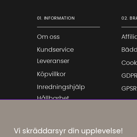
01. INFORMATION
02. BR
Om oss
Affil
Kundservice
Bädd
Leveranser
Cook
Köpvillkor
GDP
Inredningshjälp
GPSR
Hållbarhet
Hitta
Showroom
Hitta
Möbeloutlet
Inspi
Vi skräddarsyr din upplevelse!
Jobba hos oss