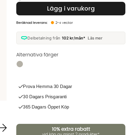
Lägg i varukorg
2-4 veckor
Delbetalning från
102 kr/mån*
Läs mer
Alternativa färger
Finns även i dessa färger:
Prova Hemma 30 Dagar
30 Dagars Prisgaranti
365 Dagars Öppet Köp
10%
extra rabatt
vid köp av minst 2 produkter*