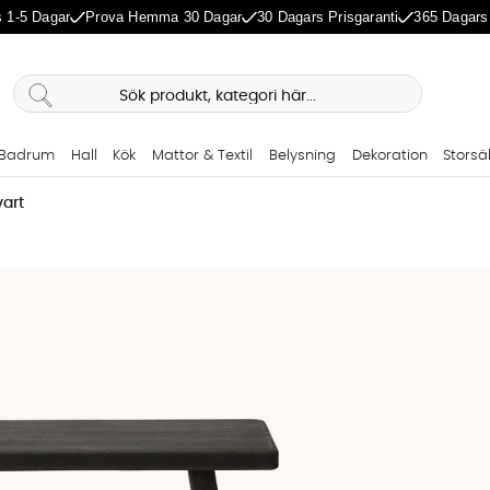
 1-5 Dagar
Prova Hemma 30 Dagar
30 Dagars Prisgaranti
365 Dagars
Badrum
Hall
Kök
Mattor & Textil
Belysning
Dekoration
Storsä
art