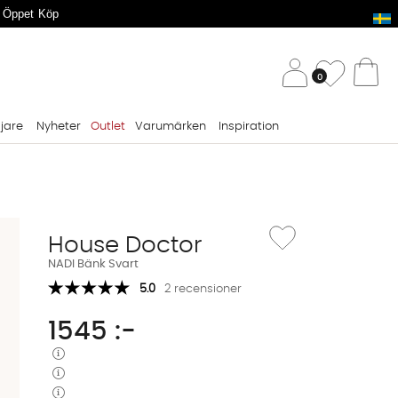
 Öppet Köp
/ 
Önskelis
0
Va
ljare
Nyheter
Outlet
Varumärken
Inspiration
Lägg till i önskelista: NA
House Doctor
NADI Bänk Svart
5.0
2 recensioner
1545
:-