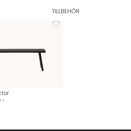
TILLBEHÖR
I Bänk Natur L
Lägg till i önskelista: NADI Bänk Svart L
tor
t L