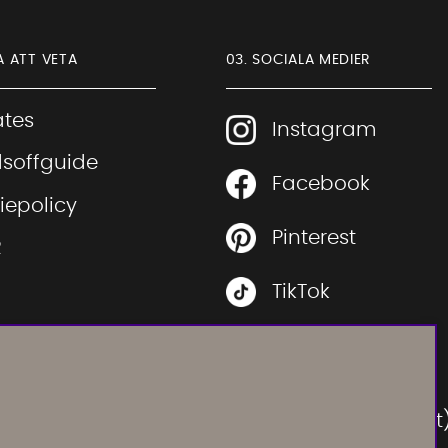
A ATT VETA
03. SOCIALA MEDIER
iates
Instagram
soffguide
Facebook
Sofia Direkt
iepolicy
AI-assistent
Pinterest
R
TikTok
 rätt soffa
Youtube
 rätt säng
Instagram
Vi använder AI för att svara på dina frågor.
ration
Konversationen sparas i upp till 24 timmar för att
(Soffadirektoutlet
kunna hjälpa dig. Vi delar inte dina uppgifter med