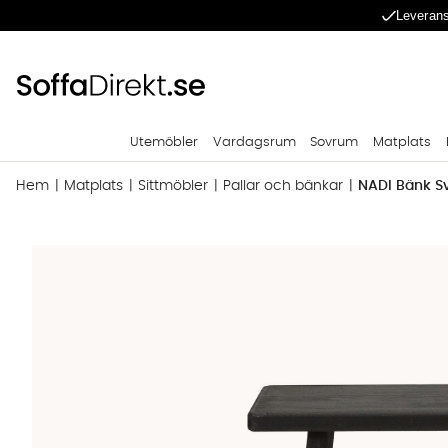
Leverans
Utemöbler
Vardagsrum
Sovrum
Matplats
Hem
Matplats
Sittmöbler
Pallar och bänkar
NADI Bänk Sv
Produktbilder NADI Bänk Svart