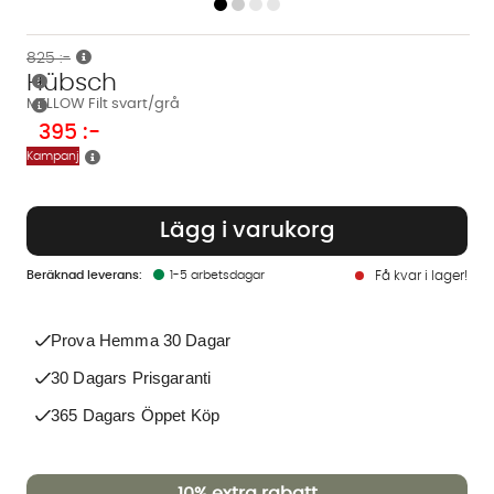
825 :-
Hübsch
MELLOW Filt svart/grå
395
:-
Kampanj
Lägg i varukorg
1-5 arbetsdagar
Få kvar i lager!
Prova Hemma 30 Dagar
30 Dagars Prisgaranti
365 Dagars Öppet Köp
10%
extra rabatt