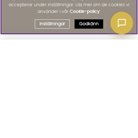
accepterar under inställningar. Läs mer om de cookies vi
använder i vår
Cookie-policy
.
Inställningar
Godkänn
Välj delbetalning
Qliro
· Fast månadsbelopp
Signa upp till vårt nyhetsbrev
Produktpris
Missa inte våra nyhetsbrev som är fyllda med erbjudanden, nyheter
och inspiration
Representativt exempel
Att låna kostar pengar!
01. INFORMATION
Om du inte kan betala tillbaka skulden i tid
riskerar du en betalningsanmärkning. Det kan
leda till svårigheter att få hyra bostad,
teckna abonnemang och få nya lån. För stöd,