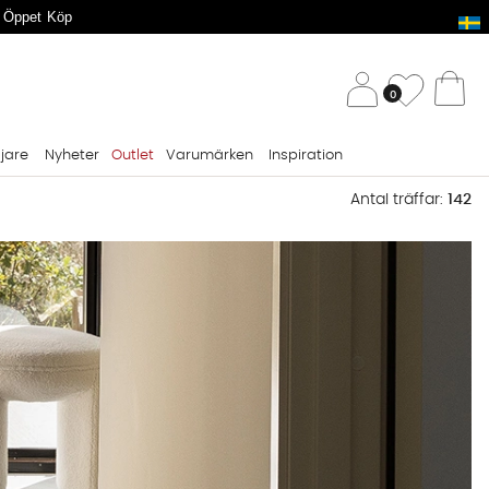
 Öppet Köp
/ 
Önskelis
0
Va
ljare
Nyheter
Outlet
Varumärken
Inspiration
Antal träffar:
142