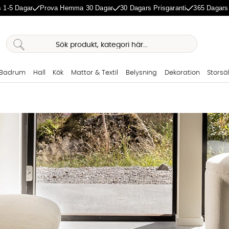
 1-5 Dagar
Prova Hemma 30 Dagar
30 Dagars Prisgaranti
365 Dagars
Badrum
Hall
Kök
Mattor & Textil
Belysning
Dekoration
Storsä