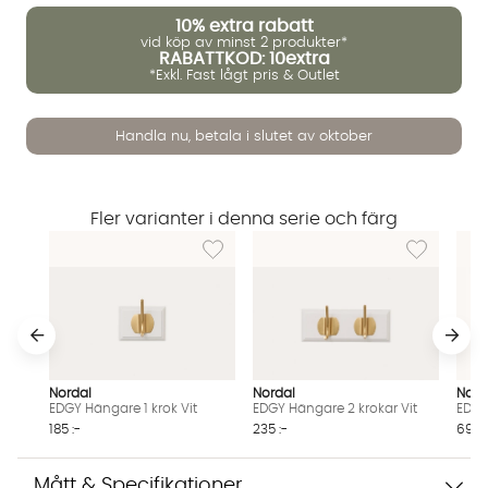
10%
extra rabatt
vid köp av minst 2 produkter*
RABATTKOD: 10extra
*Exkl. Fast lågt pris & Outlet
Handla nu, betala i slutet av oktober
Fler varianter i denna serie och färg
Vi använder AI för att svara på dina frågor. Konversationen
Lägg till i önskelista: EDGY Hängare 1 krok Vi
Lägg till i ö
sparas i upp till 24 timmar för att kunna hjälpa dig. Vi delar
inte dina uppgifter med tredje part. Läs mer i vår
integritetspolicy.
Jag godkänner att konversationen sparas
Starta chatten
Nordal
Nordal
Nord
EDGY Hängare 1 krok Vit
EDGY Hängare 2 krokar Vit
EDGY
185 :-
235 :-
695 :
Mått & Specifikationer