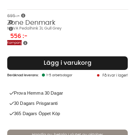
695 :-
Zone Denmark
NOVA Pedalhink 3L Gull Grey
556
:-
Kampanj
Lägg i varukorg
1-5 arbetsdagar
Få kvar i lager!
Prova Hemma 30 Dagar
30 Dagars Prisgaranti
365 Dagars Öppet Köp
Handla nu, betala i slutet av oktober