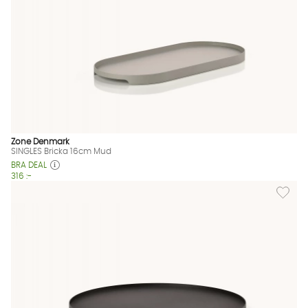
Zone Denmark
SINGLES Bricka 16cm Mud
BRA DEAL
316 :-
Lägg til