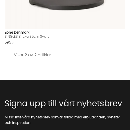
Vi använder AI för att svara på dina frågor. Konversationen
sparas i upp till 24 timmar för att kunna hjälpa dig. Vi delar
inte dina uppgifter med tredje part. Läs mer i vår
integritetspolicy.
Jag godkänner att konversationen sparas
Zone Denmark
Starta chatten
SINGLES Bricka 35cm Svart
595 :-
Visar
2
av
2
artiklar
Signa upp till vårt nyhetsbrev
Missa inte våra nyhetsbrev som är fyllda med erbjudanden, nyheter
och inspiration