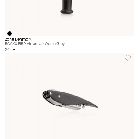
ROCKS BIRD Vinpropp Warm Grey
ROCKS BIRD Vinpropp Warm Grey Finns även i dessa färger:
Zone Denmark
ROCKS BIRD Vinpropp Warm Grey
245 :-
Lägg til