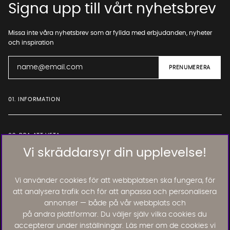
Signa upp till vårt nyhetsbrev
Missa inte våra nyhetsbrev som är fyllda med erbjudanden, nyheter
och inspiration
01. INFORMATION
02. BRA ATT VETA
Vi skräddarsyr din upplevelse!
Läs och lämna kundomdömen:
Vi använder cookies för att webbplatsen ska fungera, för
att analysera trafik och för att anpassa och personalisera
annonser — både på vår webbplats och
på andra plattformar. Du väljer själv vilka cookies du
accepterar under inställningar. Läs mer om de cookies vi