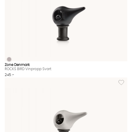
ROCKS BIRD Vinpropp Svart
ROCKS BIRD Vinpropp Svart Finns även i dessa färger:
Zone Denmark
ROCKS BIRD Vinpropp Svart
245 :-
Lägg til