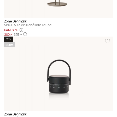
Zone Denmark
SINGLES Köksrullehållare Taupe
KAMPANJ
300 :-
375 :-
Lägg til
20%
Outlet
Zone Denmark