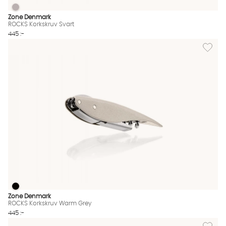
ROCKS Korkskruv Svart
ROCKS Korkskruv Svart Finns även i dessa färger:
Zone Denmark
ROCKS Korkskruv Svart
445 :-
Lägg til
ROCKS Korkskruv Warm Grey
ROCKS Korkskruv Warm Grey Finns även i dessa färger:
Zone Denmark
ROCKS Korkskruv Warm Grey
445 :-
Lägg til