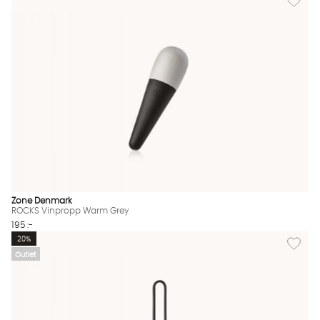
Zone Denmark
ROCKS Vinpropp Warm Grey
195 :-
Lägg till
20%
Outlet