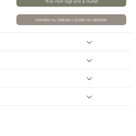
*Exkl. Fast lågt pris & Outlet
Handla nu, betala i slutet av oktober