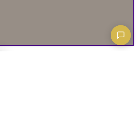
A ATT VETA
03. SOCIALA MEDIER
iates
Instagram
soffguide
Facebook
iepolicy
Pinterest
R