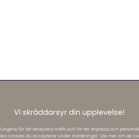
Vi skräddarsyr din upplevelse!
fungera, för att analysera trafik och för att anpassa och perso
 vilka cookies du accepterar under inställningar. Läs mer om de co