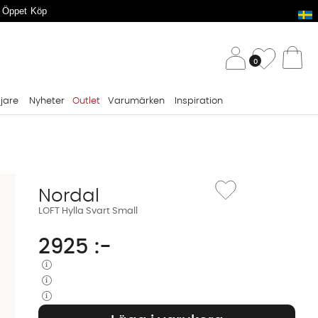
 Öppet Köp
/ 
Önskelis
0
Va
ljare
Nyheter
Outlet
Varumärken
Inspiration
Lägg till i önskelista: LO
Nordal
LOFT Hylla Svart Small
2925
:-