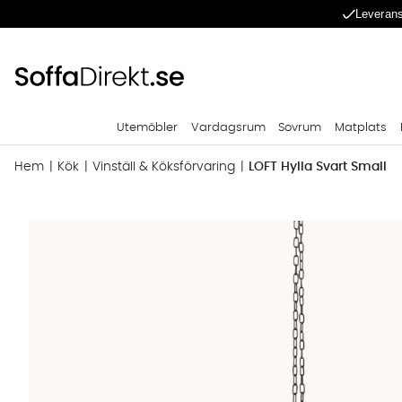
Leverans
Utemöbler
Vardagsrum
Sovrum
Matplats
Hem
Kök
Vinställ & Köksförvaring
LOFT Hylla Svart Small
Produktbilder LOFT Hylla Svart Small