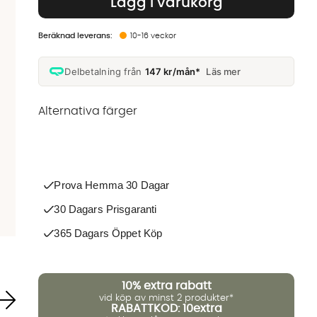
Lägg i varukorg
10-16 veckor
Delbetalning från
147 kr/mån*
Läs mer
Alternativa färger
Finns även i dessa färger:
Prova Hemma 30 Dagar
30 Dagars Prisgaranti
365 Dagars Öppet Köp
10%
extra rabatt
vid köp av minst 2 produkter*
RABATTKOD: 10extra