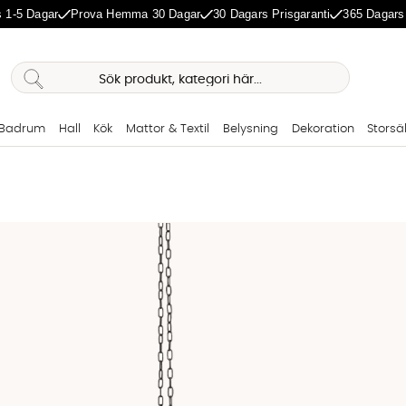
 1-5 Dagar
Prova Hemma 30 Dagar
30 Dagars Prisgaranti
365 Dagars
Badrum
Hall
Kök
Mattor & Textil
Belysning
Dekoration
Storsä