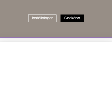
Inställningar
Godkänn
Välj delbetalning
Qliro
· Fast månadsbelopp
01. INFORMATION
02. BR
Produktpris
Om oss
Affil
Kundservice
Bädd
Representativt exempel
Leveranser
Cook
Köpvillkor
GDP
Att låna kostar pengar!