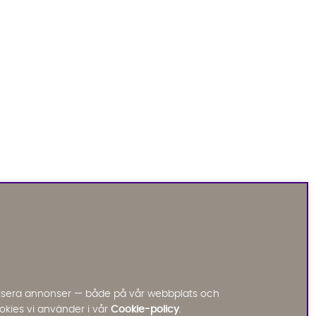
Sofia Direkt
AI-assistent
Vi använder AI för att svara på dina frågor.
Konversationen sparas i upp till 24 timmar för att
kunna hjälpa dig. Vi delar inte dina uppgifter med
tredje part. Läs mer i vår integritetspolicy.
Jag godkänner att konversationen sparas
nalisera annonser — både på vår webbplats och
Starta chatten
okies vi använder i vår
Cookie-policy
.