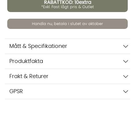
RABATTKOD: 10extra
*Exkl. Fast lågt pris & Outlet
Vi använder AI för att svara på dina frågor. Konversationen
sparas i upp till 24 timmar för att kunna hjälpa dig. Vi delar
Handla nu, betala i slutet av oktober
inte dina uppgifter med tredje part. Läs mer i vår
integritetspolicy.
Jag godkänner att konversationen sparas
Mått & Specifikationer
Starta chatten
Produktfakta
Frakt & Returer
GPSR