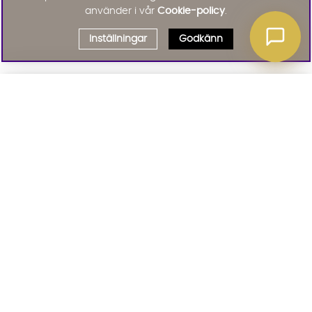
använder i vår
Cookie-policy
.
Inställningar
Godkänn
Välj delbetalning
Qliro
· Fast månadsbelopp
Signa upp till vårt nyhetsbrev
Produktpris
Missa inte våra nyhetsbrev som är fyllda med erbjudanden, nyheter
och inspiration
Representativt exempel
Att låna kostar pengar!
01. INFORMATION
Om du inte kan betala tillbaka skulden i tid
riskerar du en betalningsanmärkning. Det kan
leda till svårigheter att få hyra bostad,
teckna abonnemang och få nya lån. För stöd,
02. BRA ATT VETA
vänd dig till budget- och skuldrådgivningen i