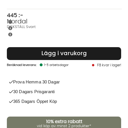
445
:-
Nordal
DISKSTÄLL Svart
Lägg i varukorg
1-5 arbetsdagar
Få kvar i lager!
Prova Hemma 30 Dagar
30 Dagars Prisgaranti
365 Dagars Öppet Köp
10%
extra rabatt
vid köp av minst 2 produkter*