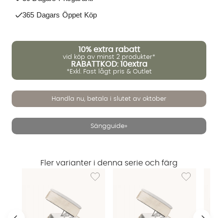
365 Dagars Öppet Köp
10%
extra rabatt
vid köp av minst 2 produkter*
RABATTKOD: 10extra
*Exkl. Fast lågt pris & Outlet
Handla nu, betala i slutet av oktober
Sängguide»
Fler varianter i denna serie och färg
Lägg till i önskelista: DANVIK 90 Boxsäng 
Lägg till i 