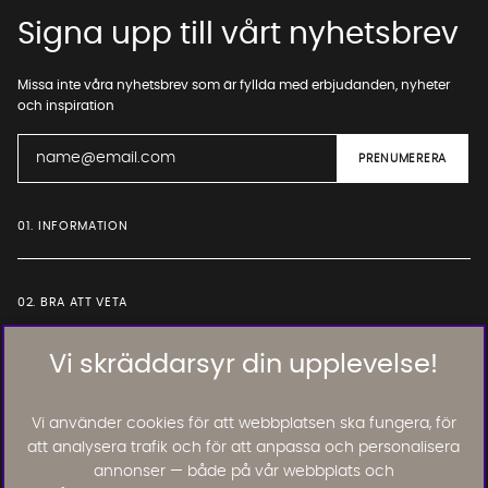
Signa upp till vårt nyhetsbrev
Missa inte våra nyhetsbrev som är fyllda med erbjudanden, nyheter
och inspiration
01. INFORMATION
02. BRA ATT VETA
Vi skräddarsyr din upplevelse!
Läs och lämna kundomdömen:
Vi använder cookies för att webbplatsen ska fungera, för
att analysera trafik och för att anpassa och personalisera
annonser — både på vår webbplats och