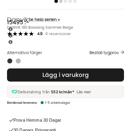
Danvik
Se hela serien »
15495
:-
DANVIK 180 Boxsäng Sammet Beige
4.9
9 recensioner
Alternativa färger
Beställ tygprov
Finns även i dessa färger:
Lägg i varukorg
Delbetalning från
552 kr/mån*
Läs mer
1-5 arbetsdagar
Prova Hemma 30 Dagar
30 Dagars Prisgaranti