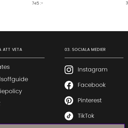
3
745 :-
A ATT VETA
03. SOCIALA MEDIER
iates
Instagram
soffguide
Facebook
Sofia Direkt
iepolicy
AI-assistent
Pinterest
R
TikTok
 rätt soffa