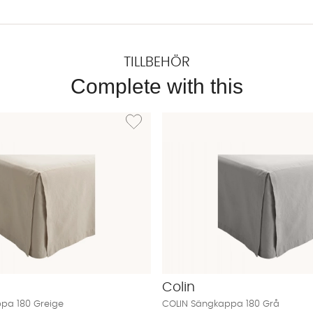
TILLBEHÖR
Complete with this
LIN Sängkappa 180 Vit
Lägg till i önskelista: COLIN Sängkappa 180 G
Colin
pa 180 Greige
COLIN Sängkappa 180 Grå