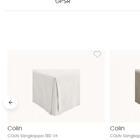
GPSR
Lägg till i önskelista: CO
Colin
Colin
COLIN Sängkappa 180 Vit
COLIN Sängkap