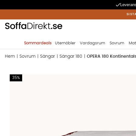
Leverans
SIST
Sommardeals
Utemöbler
Vardagsrum
Sovrum
Mat
Hem
Sovrum
Sängar
Sängar 180
OPERA 180 Kontinenta
Produktbilder OPERA 180 Kontinentalsäng Sammet Rosa
35%