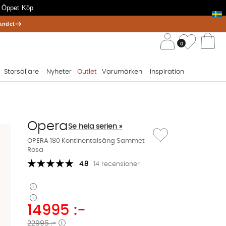
 Öppet Köp
andet
/ 
Önskelis
0
Va
Storsäljare
Nyheter
Outlet
Varumärken
Inspiration
Opera
Se hela serien »
Lägg till i önskelista:
OPERA 180 Kontinentalsäng Sammet
Rosa
4.8
14 recensioner
14995
:-
22995 :-