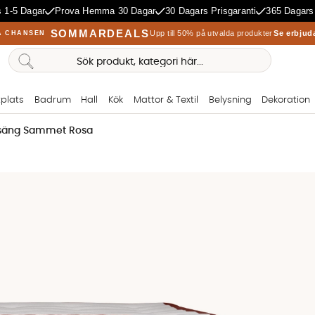
 1-5 Dagar
Prova Hemma 30 Dagar
30 Dagars Prisgaranti
365 Dagars
SOMMARDEALS
Upp till 50% på utvalda produkter
Se erbjud
A CHANSEN
plats
Badrum
Hall
Kök
Mattor & Textil
Belysning
Dekoration
lsäng Sammet Rosa