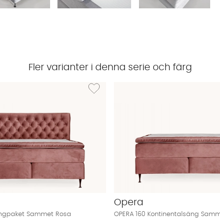
Fler varianter i denna serie och färg
 OPERA 180 Sänggavel Sammet Rosa
Lägg till i önskelista: OPERA 180 Sängpaket
Opera
ängpaket Sammet Rosa
OPERA 160 Kontinentalsäng Sam