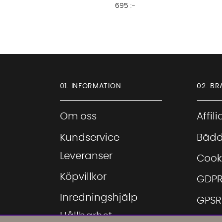
695 :-
01. INFORMATION
02. BR
Om oss
Affil
Kundservice
Bädd
Leveranser
Cook
Köpvillkor
GDP
Inredningshjälp
GPSR
Hållbarhet
Hitta