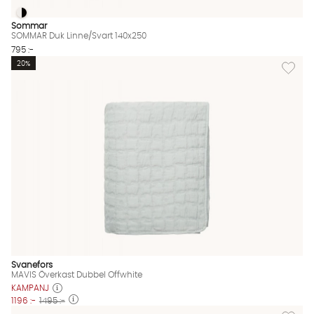
SOMMAR Duk Linne/Svart 140x250
SOMMAR Duk Linne/Svart 140x250 Finns även i dessa färger:
Sommar
SOMMAR Duk Linne/Svart 140x250
795 :-
Lägg til
20%
Svanefors
MAVIS Överkast Dubbel Offwhite
KAMPANJ
1196 :-
1495 :-
Lägg til