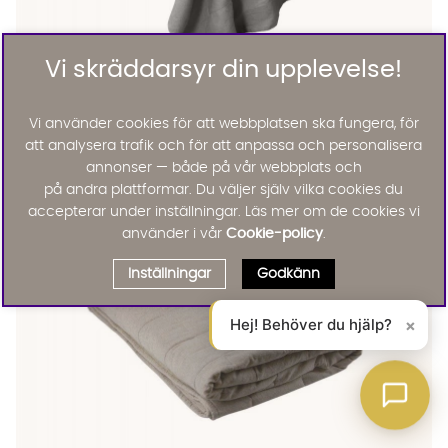
Vi skräddarsyr din upplevelse!
GUNHILD Sängkappa 210x280 Grå
GUNHILD Sängkappa 210x280 Grå
GUNHILD Sängkappa 210x280 Grå
GUNHILD Sängkappa 210x280 Grå
GUNHILD Sängkappa 210x280 Grå Finns även i dessa färger:
Vi använder cookies för att webbplatsen ska fungera, för
ByNORD
GUNHILD Sängkappa 210x280 Grå
att analysera trafik och för att anpassa och personalisera
2095 :-
annonser — både på vår webbplats och
Lägg til
på andra plattformar. Du väljer själv vilka cookies du
accepterar under inställningar. Läs mer om de cookies vi
använder i vår
Cookie-policy
.
Inställningar
Godkänn
Hej! Behöver du hjälp?
×