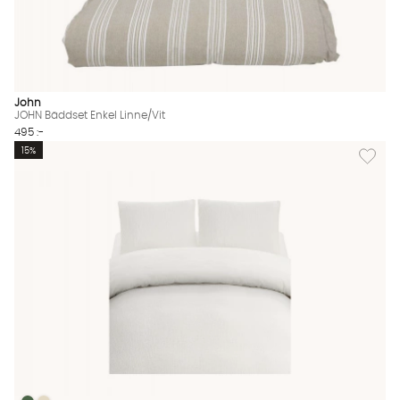
John
JOHN Bäddset Enkel Linne/Vit
495 :-
Lägg til
15%