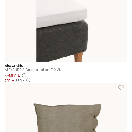
Alexandria
ALEXANDRIA Dra-på-lakan 210 Vit
KAMPANJ
752 :-
885 :-
Lägg til