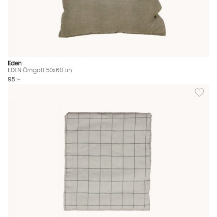
Eden
EDEN Örngott 50x60 Lin
95 :-
Lägg til