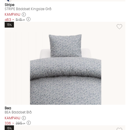
STRIPE Bäddset Kingsize Grå
STRIPE Bäddset Kingsize Grå Finns även i dessa färger:
Stripe
STRIPE Bäddset Kingsize Grå
KAMPANJ
463 :-
545 :-
Lägg till
15%
Bea
BEA Bäddset Blå
KAMPANJ
336 :-
395 :-
Lägg til
15%