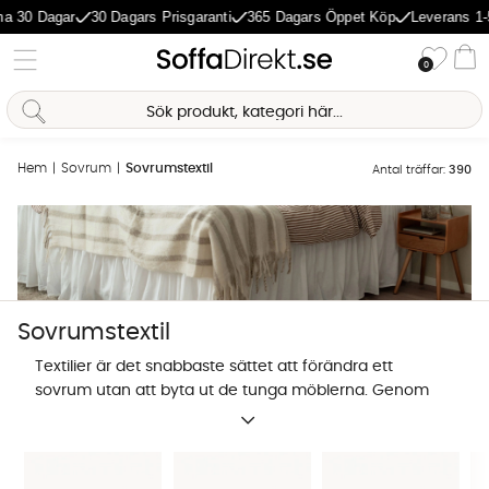
gar
30 Dagars Prisgaranti
365 Dagars Öppet Köp
Leverans 1-5 Dagar
Önske
0
Va
Hem
Sovrum
Sovrumstextil
Antal träffar:
390
Sovrumstextil
Textilier är det snabbaste sättet att förändra ett
sovrum utan att byta ut de tunga möblerna. Genom
att kombinera svalt linne med mjuk bomull skapar du
en visuell dynamik som gör rummet mer ombonat.
Det handlar inte bara om estetik, utan om att välja
Sofia Direkt
AI-assistent
material som reglerar din kroppstemperatur under