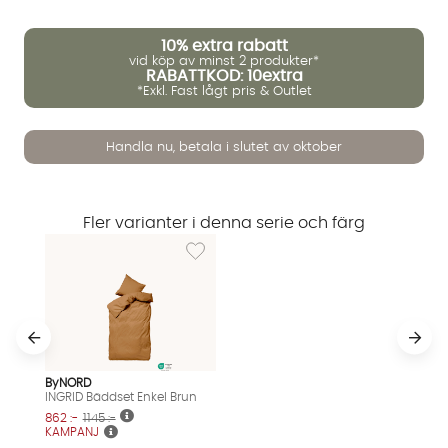
10%
extra rabatt
vid köp av minst 2 produkter*
RABATTKOD: 10extra
*Exkl. Fast lågt pris & Outlet
Handla nu, betala i slutet av oktober
Fler varianter i denna serie och färg
Lägg till i önskelista: INGRID Bäddset Enkel B
Vi använder AI för att svara på dina frågor. Konversationen
sparas i upp till 24 timmar för att kunna hjälpa dig. Vi delar
inte dina uppgifter med tredje part. Läs mer i vår
ByNORD
integritetspolicy.
INGRID Bäddset Enkel Brun
Jag godkänner att konversationen sparas
862 :-
1145 :-
KAMPANJ
Starta chatten