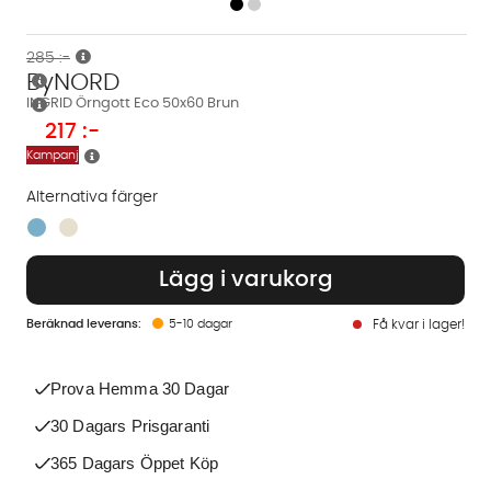
285 :-
ByNORD
INGRID Örngott Eco 50x60 Brun
217
:-
Kampanj
Alternativa färger
Finns även i dessa färger:
Lägg i varukorg
5-10 dagar
Få kvar i lager!
Prova Hemma 30 Dagar
30 Dagars Prisgaranti
365 Dagars Öppet Köp