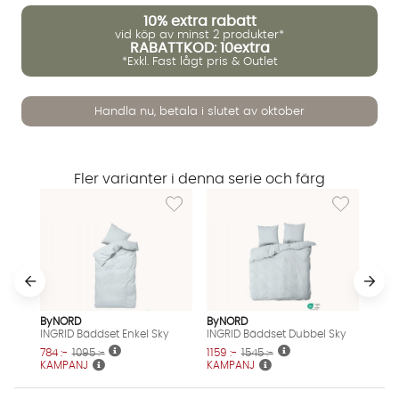
10%
extra rabatt
vid köp av minst 2 produkter*
RABATTKOD: 10extra
*Exkl. Fast lågt pris & Outlet
Handla nu, betala i slutet av oktober
Fler varianter i denna serie och färg
Lägg till i önskelista: INGRID Bäddset Enkel S
Lägg till i ö
Vi använder AI för att svara på dina frågor. Konversationen
sparas i upp till 24 timmar för att kunna hjälpa dig. Vi delar
ByNORD
ByNORD
inte dina uppgifter med tredje part. Läs mer i vår
INGRID Bäddset Enkel Sky
INGRID Bäddset Dubbel Sky
integritetspolicy.
784 :-
1095 :-
1159 :-
1545 :-
Jag godkänner att konversationen sparas
KAMPANJ
KAMPANJ
Starta chatten