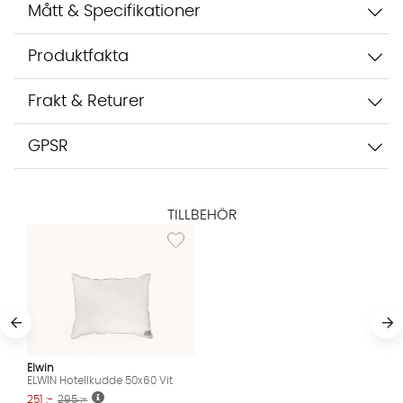
Mått & Specifikationer
Produktfakta
Frakt & Returer
GPSR
TILLBEHÖR
Lägg till i önskelista: ELWIN Hotellkudde 50x6
Elwin
ELWIN Hotellkudde 50x60 Vit
251 :-
295 :-