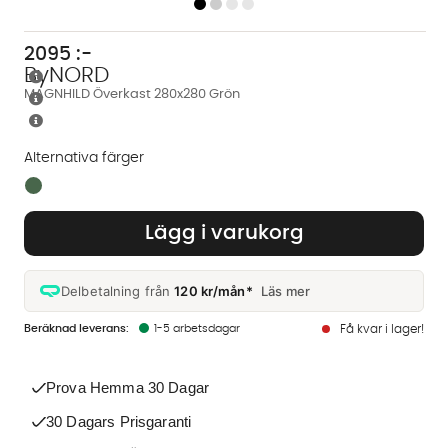
2095
:-
ByNORD
MAGNHILD Överkast 280x280 Grön
Alternativa färger
Finns även i dessa färger:
Lägg i varukorg
Delbetalning från
120 kr/mån*
Läs mer
1-5 arbetsdagar
Få kvar i lager!
Prova Hemma 30 Dagar
30 Dagars Prisgaranti