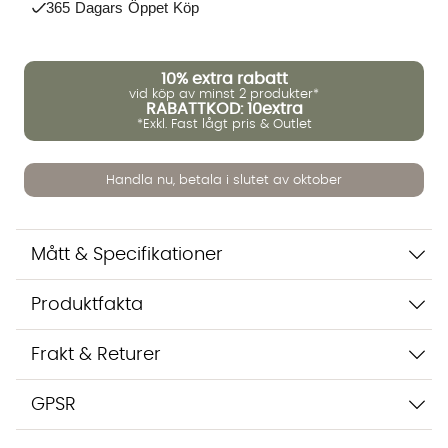
365 Dagars Öppet Köp
Vi använder AI för att svara på dina frågor. Konversationen
sparas i upp till 24 timmar för att kunna hjälpa dig. Vi delar
10%
extra rabatt
inte dina uppgifter med tredje part. Läs mer i vår
vid köp av minst 2 produkter*
integritetspolicy.
RABATTKOD: 10extra
Jag godkänner att konversationen sparas
*Exkl. Fast lågt pris & Outlet
Starta chatten
Handla nu, betala i slutet av oktober
Mått & Specifikationer
Produktfakta
Frakt & Returer
GPSR