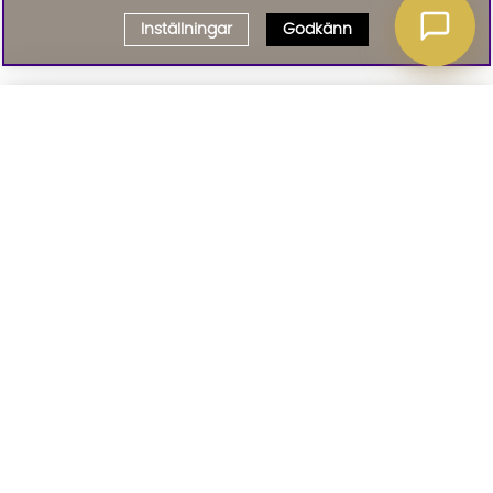
Inställningar
Godkänn
Välj delbetalning
Qliro
· Fast månadsbelopp
Signa upp till vårt nyhetsbrev
Produktpris
Missa inte våra nyhetsbrev som är fyllda med erbjudanden, nyheter
och inspiration
Representativt exempel
Att låna kostar pengar!
01. INFORMATION
Om du inte kan betala tillbaka skulden i tid
riskerar du en betalningsanmärkning. Det kan
leda till svårigheter att få hyra bostad,
teckna abonnemang och få nya lån. För stöd,
02. BRA ATT VETA
vänd dig till budget- och skuldrådgivningen i
din kommun. Kontaktuppgifter finns på