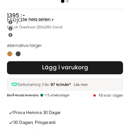
1395
:-
Freja
Se hela serien »
FREJA Överkast 260x260 Sand
Alternativa färger
Finns även i dessa färger:
Lägg i varukorg
Delbetalning från
97 kr/mån*
Läs mer
1-5 arbetsdagar
Få kvar i lager!
Prova Hemma 30 Dagar
30 Dagars Prisgaranti