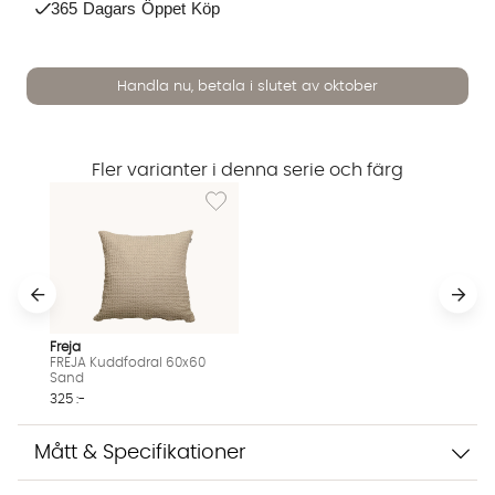
365 Dagars Öppet Köp
Handla nu, betala i slutet av oktober
Fler varianter i denna serie och färg
Lägg till i önskelista: FREJA Kuddfodral 60x
Vi använder AI för att svara på dina frågor. Konversationen
sparas i upp till 24 timmar för att kunna hjälpa dig. Vi delar
inte dina uppgifter med tredje part. Läs mer i vår
integritetspolicy.
Jag godkänner att konversationen sparas
Starta chatten
Freja
FREJA Kuddfodral 60x60
Sand
325 :-
Mått & Specifikationer