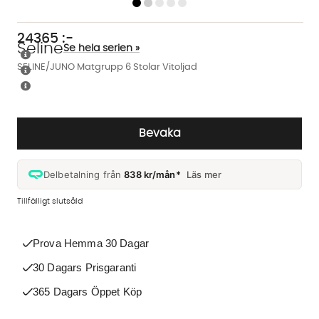
24365
:-
Seline
Se hela serien »
SELINE/JUNO Matgrupp 6 Stolar Vitoljad
Bevaka
Delbetalning från
838 kr/mån*
Läs mer
Tillfälligt slutsåld
Prova Hemma 30 Dagar
30 Dagars Prisgaranti
365 Dagars Öppet Köp