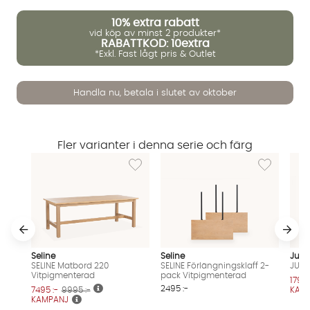
10%
extra rabatt
vid köp av minst 2 produkter*
RABATTKOD: 10extra
*Exkl. Fast lågt pris & Outlet
Handla nu, betala i slutet av oktober
Fler varianter i denna serie och färg
Vi använder AI för att svara på dina frågor. Konversationen
Lägg till i önskelista: SELINE Matbord 220 V
Lägg till i ö
sparas i upp till 24 timmar för att kunna hjälpa dig. Vi delar
inte dina uppgifter med tredje part. Läs mer i vår
integritetspolicy.
Jag godkänner att konversationen sparas
Starta chatten
Seline
Seline
Jun
SELINE Matbord 220
SELINE Förlängningsklaff 2-
JUNO
Vitpigmenterad
pack Vitpigmenterad
1795 
2495 :-
7495 :-
9995 :-
KAM
KAMPANJ