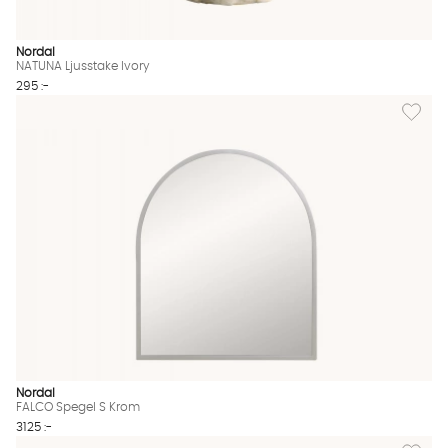
Nordal
NATUNA Ljusstake Ivory
295 :-
Lägg til
Nordal
FALCO Spegel S Krom
3125 :-
Lägg til