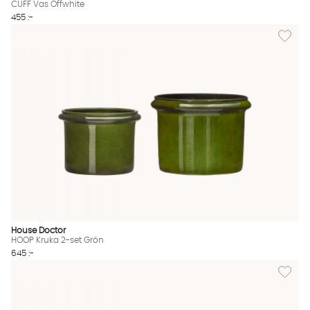
CUFF Vas Offwhite
455 :-
Lägg til
House Doctor
HOOP Kruka 2-set Grön
645 :-
Lägg til