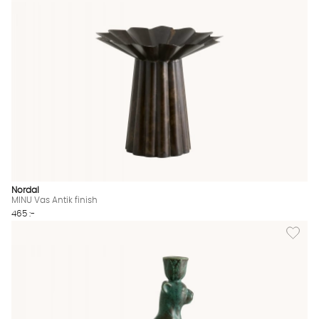
Nordal
MINU Vas Antik finish
465 :-
Lägg til