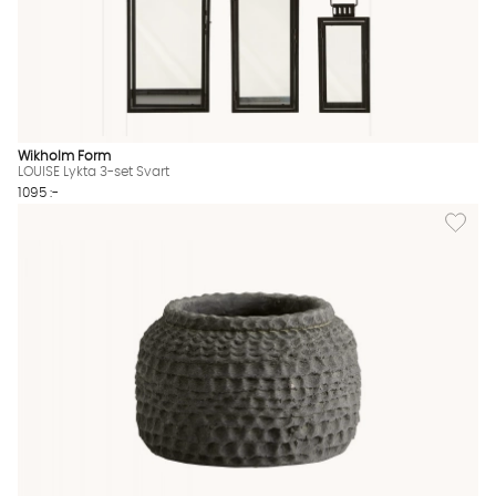
Wikholm Form
LOUISE Lykta 3-set Svart
1095 :-
Lägg til