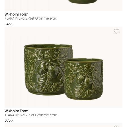
Wikholm Form
KLARA Kruka 2-Set Grönmelerad
345 :-
Lägg til
Wikholm Form
KLARA Kruka 2-Set Grönmelerad
675 :-
Lägg til