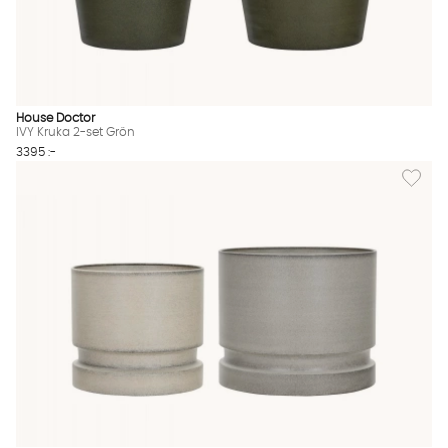
House Doctor
IVY Kruka 2-set Grön
3395 :-
Lägg til