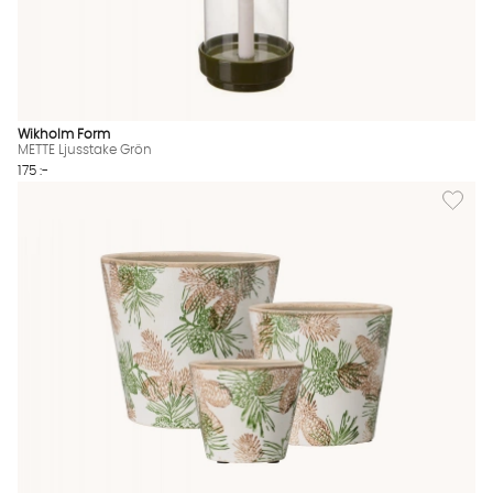
Wikholm Form
METTE Ljusstake Grön
175 :-
Lägg til