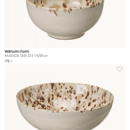
Wikholm Form
AMANDA Skål D13 Vit/Brun
175 :-
Lägg til