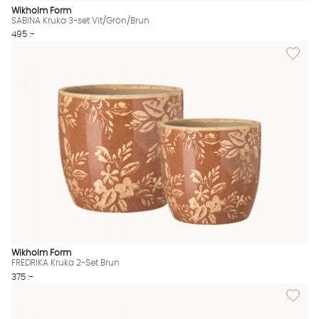
Wikholm Form
SABINA Kruka 3-set Vit/Grön/Brun
495 :-
Lägg til
Wikholm Form
FREDRIKA Kruka 2-Set Brun
375 :-
Lägg till