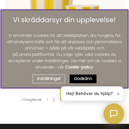
Vi skräddarsyr din upplevelse!
Vi använder cookies för att webbplatsen ska fungera, för
att analysera trafik och för att anpassa och personalisera
annonser — både på vår webbplats och
på andra plattformar. Du väljer själv vilka cookies du
Wikholm Form
accepterar under inställningar. Läs mer om de cookies vi
ROSA Kruka 3/S Vit/Gul
635 :-
använder i vår
Cookie-policy
.
Inställningar
Godkänn
Visar
40
av
259
artiklar
Hej! Behöver du hjälp?
×
«
Föregående
1
2
3
4
5
6
..
7
Nästa
»