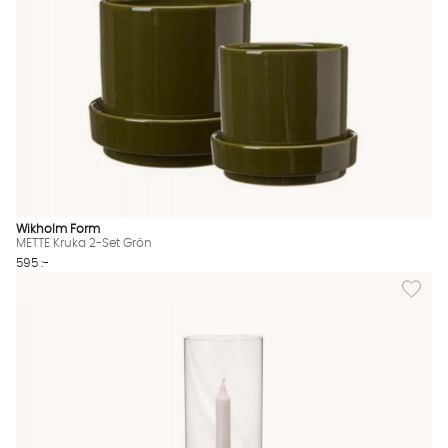
Wikholm Form
METTE Kruka 2-Set Grön
595 :-
Lägg til