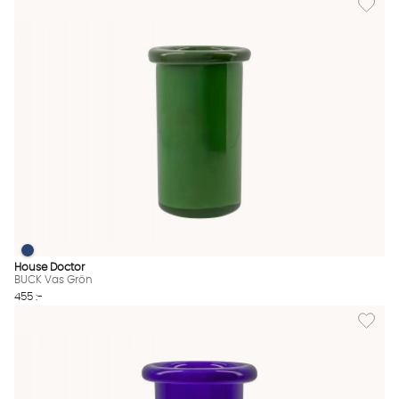
BUCK Vas Grön
BUCK Vas Grön Finns även i dessa färger:
House Doctor
BUCK Vas Grön
455 :-
Lägg till