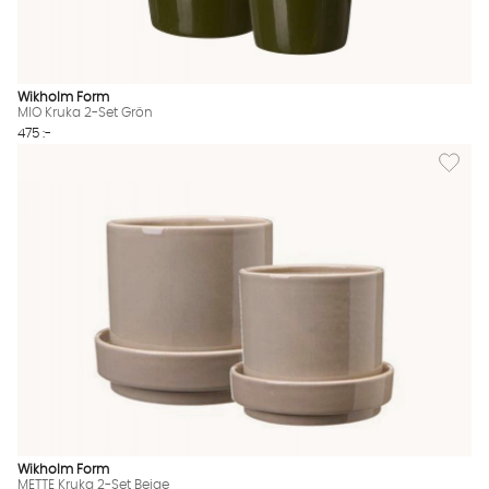
Wikholm Form
MIO Kruka 2-Set Grön
475 :-
Lägg til
Wikholm Form
METTE Kruka 2-Set Beige