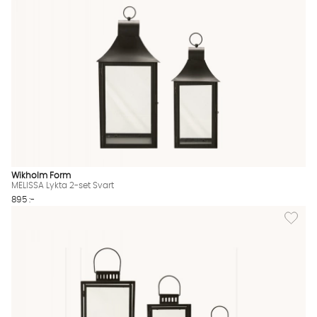
Wikholm Form
MELISSA Lykta 2-set Svart
895 :-
Lägg till