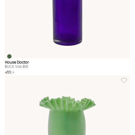
BUCK Vas Blå
BUCK Vas Blå Finns även i dessa färger:
House Doctor
BUCK Vas Blå
455 :-
Lägg till