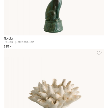
Nordal
PADAR Ljusstake Grön
385 :-
Lägg til