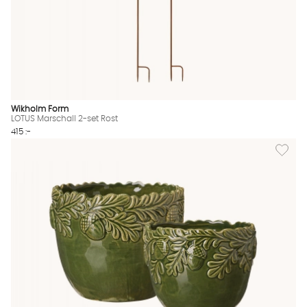
Wikholm Form
LOTUS Marschall 2-set Rost
415 :-
Lägg til