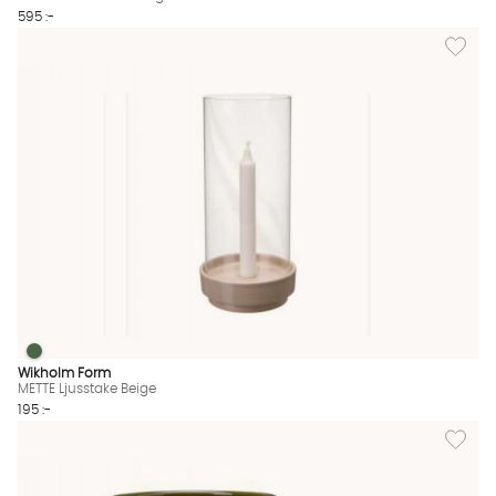
595 :-
Lägg til
METTE Ljusstake Beige
METTE Ljusstake Beige Finns även i dessa färger:
Wikholm Form
METTE Ljusstake Beige
195 :-
Lägg til