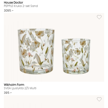
House Doctor
PEPPLE Kruka 2-set Sand
3095 :-
Lägg till
Wikholm Form
SVEA Ljuslykta 2/S Multi
395 :-
Lägg till