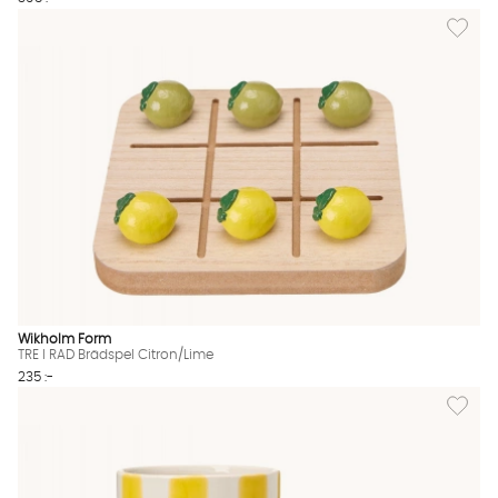
Lägg til
Wikholm Form
TRE I RAD Brädspel Citron/Lime
235 :-
Lägg til