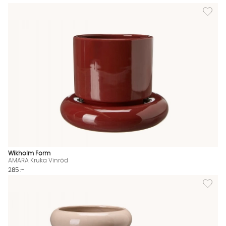
Lägg til
Wikholm Form
AMARA Kruka Vinröd
285 :-
Lägg til