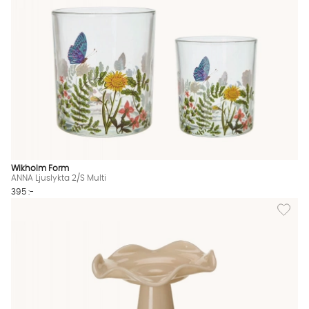
Wikholm Form
ANNA Ljuslykta 2/S Multi
395 :-
Lägg til