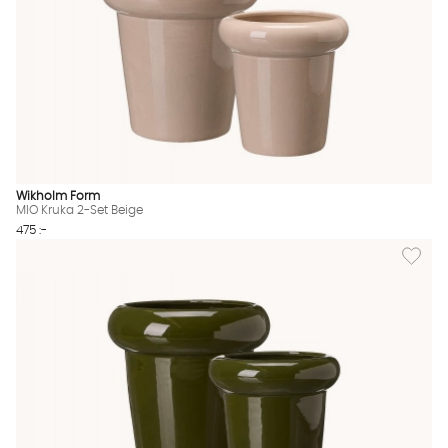
Wikholm Form
MIO Kruka 2-Set Beige
475 :-
Lägg til