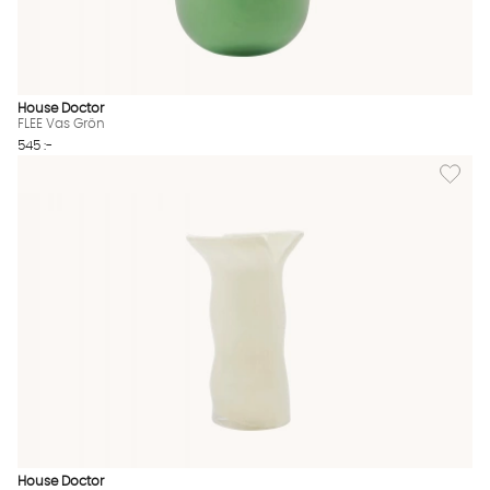
House Doctor
FLEE Vas Grön
545 :-
Lägg til
House Doctor