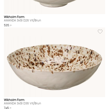
Wikholm Form
AMANDA Skål D26 Vit/Brun
535 :-
Lägg til
Wikholm Form
AMANDA Skål D36 Vit/Brun
745 :-