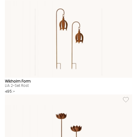
Wikholm Form
LIA 2-Set Rost
495 :-
Lägg til