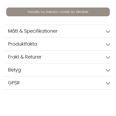
Vi använder AI för att svara på dina frågor. Konversationen
sparas i upp till 24 timmar för att kunna hjälpa dig. Vi delar
Handla nu, betala i slutet av oktober
inte dina uppgifter med tredje part. Läs mer i vår
integritetspolicy.
Jag godkänner att konversationen sparas
Mått & Specifikationer
Starta chatten
Produktfakta
Frakt & Returer
Betyg
GPSR