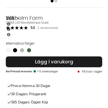
Wikholm Form
565
:-
SIENA LED Bordslampa Guld
5.0
2 recensioner
Alternativa färger
Finns även i dessa färger:
Lägg i varukorg
1-5 arbetsdagar
Få kvar i lager!
Prova Hemma 30 Dagar
30 Dagars Prisgaranti
365 Dagars Öppet Köp