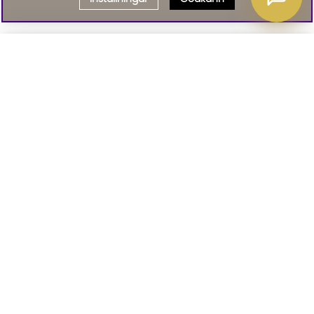
Välj delbetalning
Qliro
· Fast månadsbelopp
Signa upp till vårt nyhetsbrev
Produktpris
Missa inte våra nyhetsbrev som är fyllda med erbjudanden, nyheter
och inspiration
Representativt exempel
Att låna kostar pengar!
01. INFORMATION
Om du inte kan betala tillbaka skulden i tid
riskerar du en betalningsanmärkning. Det kan
leda till svårigheter att få hyra bostad,
teckna abonnemang och få nya lån. För stöd,
02. BRA ATT VETA
vänd dig till budget- och skuldrådgivningen i
din kommun. Kontaktuppgifter finns på
konsumentverket.se
.