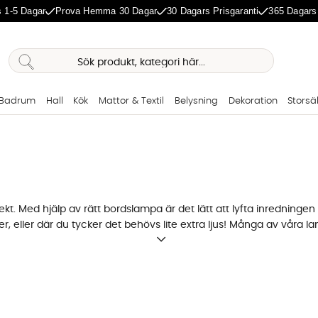
 1-5 Dagar
Prova Hemma 30 Dagar
30 Dagars Prisgaranti
365 Dagars
Badrum
Hall
Kök
Mattor & Textil
Belysning
Dekoration
Storsä
kt. Med hjälp av rätt bordslampa är det lätt att lyfta inredninge
er, eller där du tycker det behövs lite extra ljus! Många av våra l
 trendiga färger som mässing och koppar, samt från flera popul