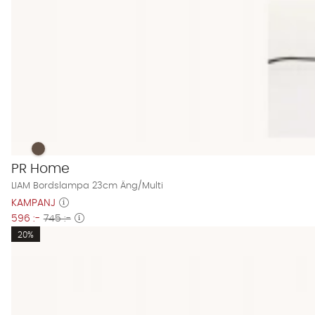
LIAM Bordslampa 23cm Äng/Multi Finns även i dessa färger
LIAM Bordslampa 23cm Äng/Multi
PR Home
LIAM Bordslampa 23cm Äng/Multi
KAMPANJ
596 :-
745 :-
20%