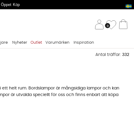
 Öppet Köp
/ 
Önskelis
0
Va
ljare
Nyheter
Outlet
Varumärken
Inspiration
Antal träffar:
332
n i ett helt rum. Bordslampor är mångsidiga lampor och kan
ampor är utvalda speciellt för oss och finns enbart att köpa
ära varumärken som PR Home, House Doctor och Madam Stolz.