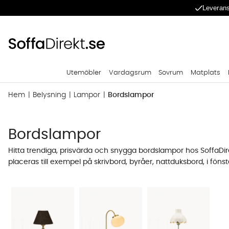
Leverans
Utemöbler
Vardagsrum
Sovrum
Matplats
Hem
Belysning
Lampor
Bordslampor
Bordslampor
Hitta trendiga, prisvärda och snygga bordslampor hos SoffaDire
placeras till exempel på skrivbord, byråer, nattduksbord, i fönst
hos SoffaDirekt. I vårt utbud finns det många bordslampor i
Köp din bordslampa på SoffaDirekt idag!