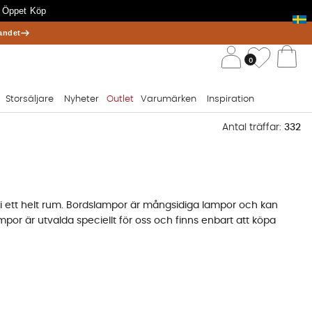
 Öppet Köp
andet
/ 
Önskelis
0
Va
Storsäljare
Nyheter
Outlet
Varumärken
Inspiration
Antal träffar:
332
n i ett helt rum. Bordslampor är mångsidiga lampor och kan
ampor är utvalda speciellt för oss och finns enbart att köpa
ära varumärken som PR Home, House Doctor och Madam Stolz.