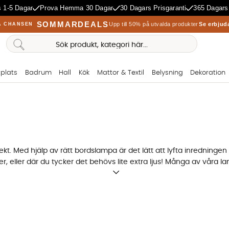
 1-5 Dagar
Prova Hemma 30 Dagar
30 Dagars Prisgaranti
365 Dagars
SOMMARDEALS
Upp till 50% på utvalda produkter
Se erbjud
A CHANSEN
plats
Badrum
Hall
Kök
Mattor & Textil
Belysning
Dekoration
kt. Med hjälp av rätt bordslampa är det lätt att lyfta inredninge
er, eller där du tycker det behövs lite extra ljus! Många av våra l
 trendiga färger som mässing och koppar, samt från flera popul