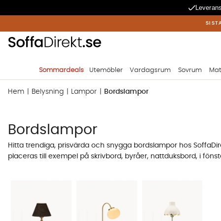
Leverans
SIST
Sommardeals
Utemöbler
Vardagsrum
Sovrum
Mat
Hem
Belysning
Lampor
Bordslampor
Bordslampor
Hitta trendiga, prisvärda och snygga bordslampor hos SoffaDire
placeras till exempel på skrivbord, byråer, nattduksbord, i fönst
hos SoffaDirekt. I vårt utbud finns det många bordslampor i
Köp din bordslampa på SoffaDirekt idag!