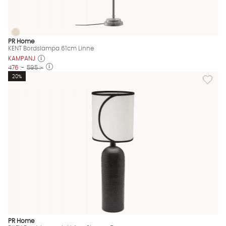
KENT Bordslampa 61cm Linne
KENT Bordslampa 61cm Linne Finns även i dessa färger:
PR Home
KENT Bordslampa 61cm Linne
KAMPANJ
476 :-
595 :-
Lägg til
20%
PR Home