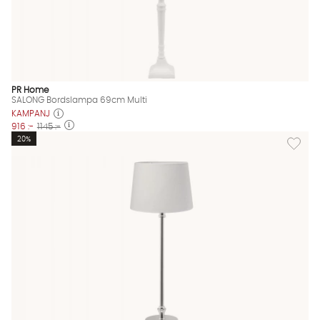
PR Home
SALONG Bordslampa 69cm Multi
KAMPANJ
916 :-
1145 :-
Lägg til
20%