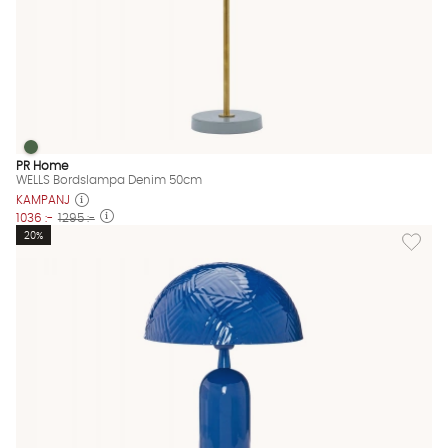
WELLS Bordslampa Denim 50cm
WELLS Bordslampa Denim 50cm Finns även i dessa färger:
PR Home
WELLS Bordslampa Denim 50cm
KAMPANJ
1036 :-
1295 :-
Lägg til
20%