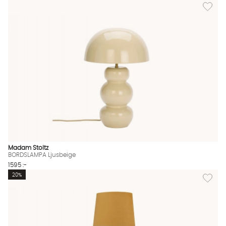
Lägg til
Madam Stoltz
BORDSLAMPA Ljusbeige
1595 :-
Lägg til
20%