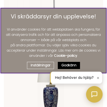
Vi skräddarsyr din upplevelse!
Vi använder cookies för att webbplatsen ska fungera, för
LIAM Bordslampa Grön
LIAM Bordslampa Grön
LIAM Bordslampa Grön
att analysera trafik och för att anpassa och personalisera
LIAM Bordslampa Grön Finns även i dessa färger:
PR Home
annonser — både på vår webbplats och
LIAM Bordslampa Grön
KAMPANJ
på andra plattformar. Du väljer själv vilka cookies du
676 :-
845 :-
accepterar under inställningar. Läs mer om de cookies vi
Lägg til
20%
använder i vår
Cookie-policy
.
Inställningar
Godkänn
Hej! Behöver du hjälp?
×