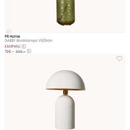
GABBY Bordslampa Vit/Grön
GABBY Bordslampa Vit/Grön Finns även i dessa färger:
PR Home
GABBY Bordslampa Vit/Grön
KAMPANJ
796 :-
995 :-
Lägg til