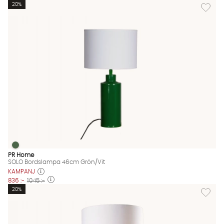
Lägg til
20%
SOLO Bordslampa 46cm Grön/Vit
SOLO Bordslampa 46cm Grön/Vit Finns även i dessa färger:
PR Home
SOLO Bordslampa 46cm Grön/Vit
KAMPANJ
836 :-
1045 :-
Lägg til
20%