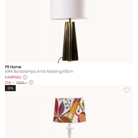
PR Home
AIRA Bordslampa Antik Mässing 65cm
KAMPANJ
1116 :-
1395 :-
Lägg til
20%