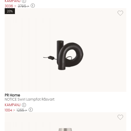
KAMPANJ
3036 :-
3795 :-
Lägg til
20%
PR Home
NOTICE Swirl Lampfot Råsvart
KAMPANJ
1004 :-
1255 :-
Lägg til