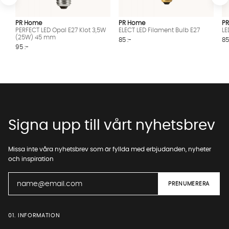
PR Home
PR Home
P
PERFECT LED Opal E27 Klot 3,5W
ELECT LED Filament Bulb E27
LE
(25W) 45 mm
85 :-
85
95 :-
Signa upp till vårt nyhetsbrev
Missa inte våra nyhetsbrev som är fyllda med erbjudanden, nyheter
och inspiration
01. INFORMATION