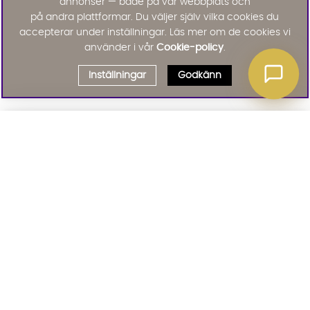
annonser — både på vår webbplats och
på andra plattformar. Du väljer själv vilka cookies du
accepterar under inställningar. Läs mer om de cookies vi
använder i vår
Cookie-policy
.
Inställningar
Godkänn
Välj delbetalning
Qliro
· Fast månadsbelopp
Signa upp till vårt nyhetsbrev
Produktpris
Missa inte våra nyhetsbrev som är fyllda med erbjudanden, nyheter
och inspiration
Representativt exempel
Att låna kostar pengar!
01. INFORMATION
Om du inte kan betala tillbaka skulden i tid
riskerar du en betalningsanmärkning. Det kan