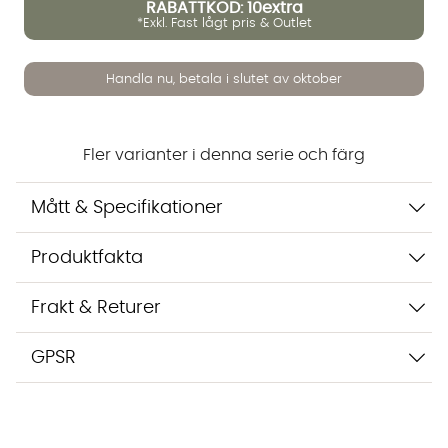
RABATTKOD: 10extra
*Exkl. Fast lågt pris & Outlet
Handla nu, betala i slutet av oktober
Vi använder AI för att svara på dina frågor. Konversationen
sparas i upp till 24 timmar för att kunna hjälpa dig. Vi delar
inte dina uppgifter med tredje part. Läs mer i vår
integritetspolicy.
Fler varianter i denna serie och färg
Jag godkänner att konversationen sparas
Starta chatten
Mått & Specifikationer
Produktfakta
Frakt & Returer
GPSR