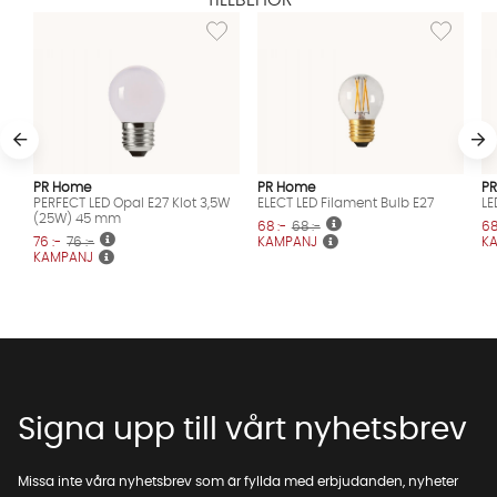
Lägg till i önskelista: PERFECT LED Opal E2
Lägg till i
PR Home
PR Home
P
PERFECT LED Opal E27 Klot 3,5W
ELECT LED Filament Bulb E27
LE
(25W) 45 mm
68 :-
68 :-
68
76 :-
76 :-
KAMPANJ
K
KAMPANJ
Signa upp till vårt nyhetsbrev
Missa inte våra nyhetsbrev som är fyllda med erbjudanden, nyheter