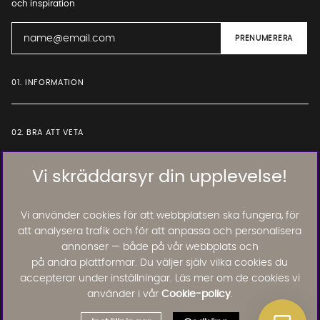
och inspiration
01. INFORMATION
02. BRA ATT VETA
Vi skräddarsyr din upplevelse!
Läs och lämna kundomdömen:
Vi använder cookies för att webbplatsen ska fungera, för
att analysera trafik och för att anpassa och personalisera
annonser — både på vår webbplats och
på andra plattformar. Du väljer själv vilka cookies du
accepterar under inställningar. Läs mer om de cookies vi
använder i vår
Cookie-policy
.