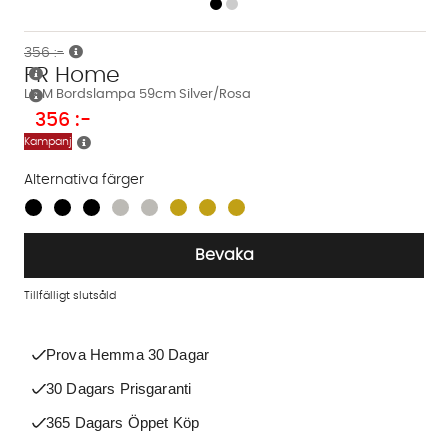
356 :-
PR Home
LIAM Bordslampa 59cm Silver/Rosa
356
:-
Kampanj
Alternativa färger
Finns även i dessa färger:
Bevaka
Tillfälligt slutsåld
Prova Hemma 30 Dagar
30 Dagars Prisgaranti
365 Dagars Öppet Köp