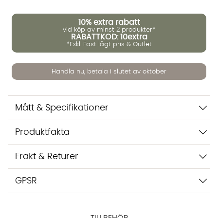
10%
extra rabatt
vid köp av minst 2 produkter*
RABATTKOD: 10extra
*Exkl. Fast lågt pris & Outlet
Handla nu, betala i slutet av oktober
Mått & Specifikationer
Vi använder AI för att svara på dina frågor. Konversationen
Produktfakta
sparas i upp till 24 timmar för att kunna hjälpa dig. Vi delar
inte dina uppgifter med tredje part. Läs mer i vår
integritetspolicy.
Frakt & Returer
Jag godkänner att konversationen sparas
Starta chatten
GPSR
TILLBEHÖR