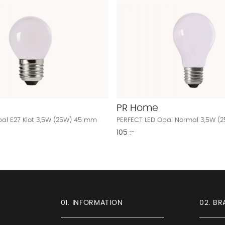
PR Home
pal E27 Klot 3,5W (25W) 45 mm
PERFECT LED Opal Normal 3,5W 
105 :-
01. INFORMATION
02. BR