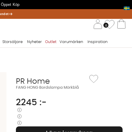
 Öppet Köp
andet
/ 
Önskelis
0
Va
Storsäljare
Nyheter
Outlet
Varumärken
Inspiration
Lägg till i önskelista:
PR Home
FANG HONG Bordslampa Mörkblå
2245
:-