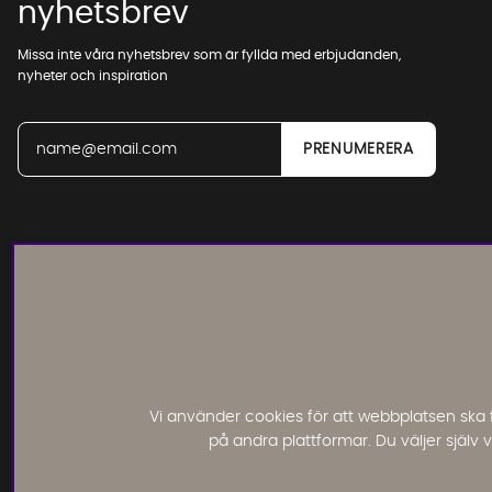
nyhetsbrev
Missa inte våra nyhetsbrev som är fyllda med erbjudanden,
nyheter och inspiration
Läs och lämna kundomdömen:
Vi använder cookies för att webbplatsen ska 
på andra plattformar. Du väljer själv