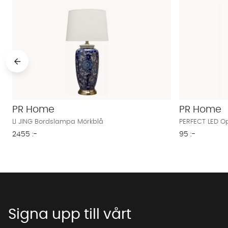
PR Home
PR Home
LI JING Bordslampa Mörkblå
PERFECT LED O
2455 :-
95 :-
Signa upp till vårt