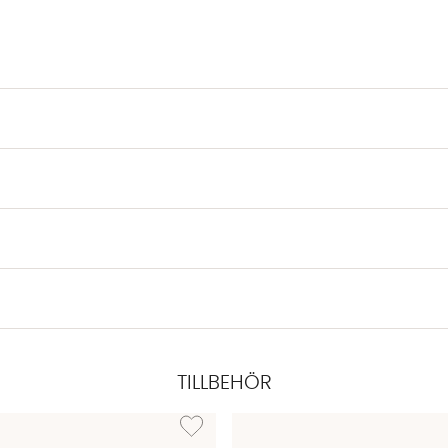
TILLBEHÖR
 JING Bordslampa Mörkblå
Lägg till i önskelista: PERFECT LED Opal E27 