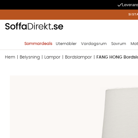
Leverans
SIST
Sommardeals
Utemöbler
Vardagsrum
Sovrum
Mat
Hem
Belysning
Lampor
Bordslampor
FANG HONG Bordsl
Produktbilder FANG HONG Bordslampa Mörkblå