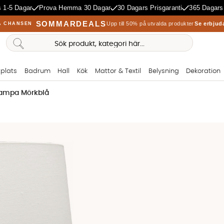
 1-5 Dagar
Prova Hemma 30 Dagar
30 Dagars Prisgaranti
365 Dagars
SOMMARDEALS
Upp till 50% på utvalda produkter
Se erbjud
A CHANSEN
plats
Badrum
Hall
Kök
Mattor & Textil
Belysning
Dekoration
ampa Mörkblå