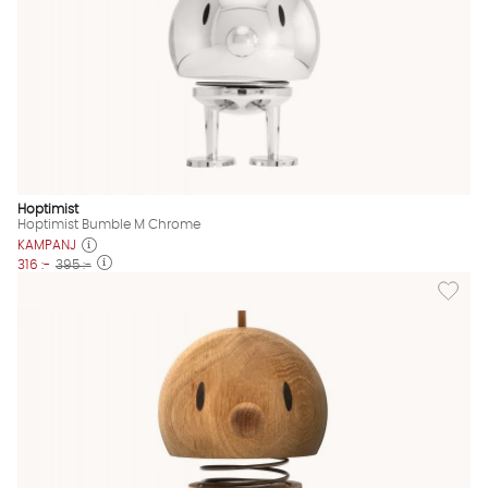
Hoptimist
Hoptimist Bumble M Chrome
KAMPANJ
316 :-
395 :-
Lägg til