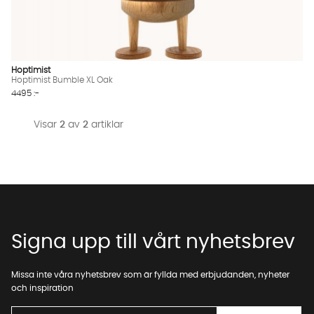
Vi använder AI för att svara på dina frågor. Konversationen
sparas i upp till 24 timmar för att kunna hjälpa dig. Vi delar
inte dina uppgifter med tredje part. Läs mer i vår
integritetspolicy.
Jag godkänner att konversationen sparas
Hoptimist
Starta chatten
Hoptimist Bumble XL Oak
4495 :-
Visar
2
av
2
artiklar
Signa upp till vårt nyhetsbrev
Missa inte våra nyhetsbrev som är fyllda med erbjudanden, nyheter
och inspiration