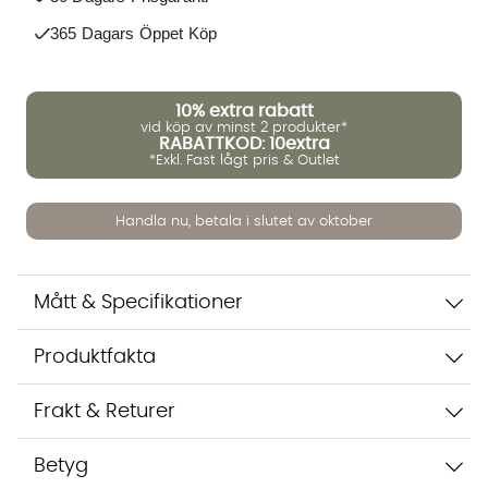
365 Dagars Öppet Köp
10%
extra rabatt
vid köp av minst 2 produkter*
RABATTKOD: 10extra
Vi använder AI för att svara på dina frågor. Konversationen
*Exkl. Fast lågt pris & Outlet
sparas i upp till 24 timmar för att kunna hjälpa dig. Vi delar
inte dina uppgifter med tredje part. Läs mer i vår
integritetspolicy.
Handla nu, betala i slutet av oktober
Jag godkänner att konversationen sparas
Starta chatten
Mått & Specifikationer
Produktfakta
Frakt & Returer
Betyg