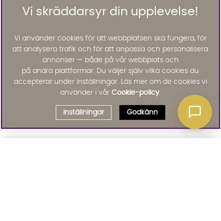
Vi skräddarsyr din upplevelse!
Vi använder cookies för att webbplatsen ska fungera, för
att analysera trafik och för att anpassa och personalisera
annonser — både på vår webbplats och
på andra plattformar. Du väljer själv vilka cookies du
accepterar under inställningar. Läs mer om de cookies vi
använder i vår
Cookie-policy
.
Inställningar
Godkänn
Välj delbetalning
Qliro
· Fast månadsbelopp
Signa upp till vårt nyhetsbrev
Produktpris
Missa inte våra nyhetsbrev som är fyllda med erbjudanden, nyheter
och inspiration