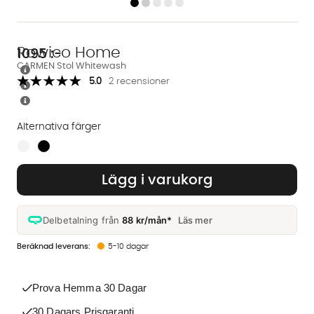
Rowico Home
1095
:-
CARMEN Stol Whitewash
5.0
2 recensioner
Alternativa färger
Finns även i dessa färger:
Lägg i varukorg
Delbetalning från
88 kr/mån*
Läs mer
5-10 dagar
Prova Hemma 30 Dagar
30 Dagars Prisgaranti