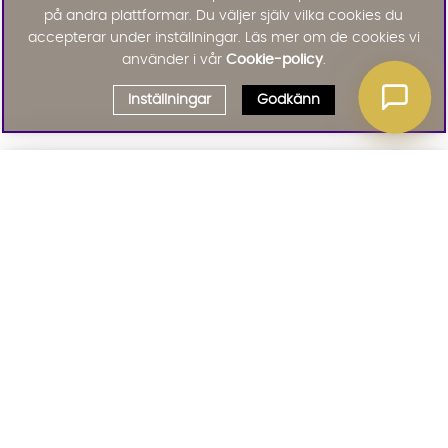
på andra plattformar. Du väljer själv vilka cookies du
accepterar under inställningar. Läs mer om de cookies vi
använder i vår
Cookie-policy
.
Inställningar
Godkänn
Välj delbetalning
Qliro
· Fast månadsbelopp
Signa upp till vårt nyhetsbrev
Produktpris
Missa inte våra nyhetsbrev som är fyllda med erbjudanden, nyheter
och inspiration
Representativt exempel
Att låna kostar pengar!
01. INFORMATION
Om du inte kan betala tillbaka skulden i tid
riskerar du en betalningsanmärkning. Det kan