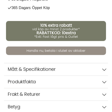
365 Dagars Öppet Köp
Vi använder AI för att svara på dina frågor. Konversationen
sparas i upp till 24 timmar för att kunna hjälpa dig. Vi delar
10%
extra rabatt
inte dina uppgifter med tredje part. Läs mer i vår
vid köp av minst 2 produkter*
RABATTKOD: 10extra
integritetspolicy.
*Exkl. Fast lågt pris & Outlet
Jag godkänner att konversationen sparas
Starta chatten
Handla nu, betala i slutet av oktober
Mått & Specifikationer
Produktfakta
Frakt & Returer
Betyg