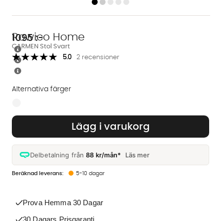
Rowico Home
1095
:-
CARMEN Stol Svart
5.0
2 recensioner
Alternativa färger
Finns även i dessa färger:
Lägg i varukorg
Delbetalning från
88 kr/mån*
Läs mer
5-10 dagar
Prova Hemma 30 Dagar
30 Dagars Prisgaranti