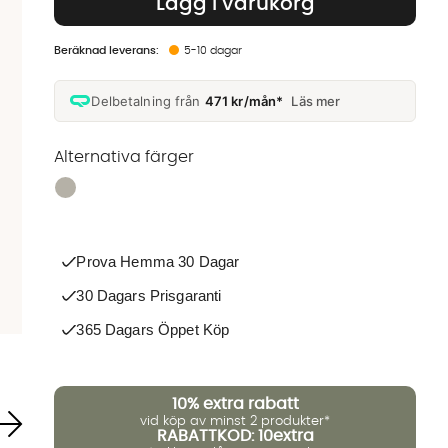
Lägg i varukorg
5-10 dagar
Delbetalning från
471 kr/mån*
Läs mer
Alternativa färger
Finns även i dessa färger:
Prova Hemma 30 Dagar
30 Dagars Prisgaranti
365 Dagars Öppet Köp
10%
extra rabatt
vid köp av minst 2 produkter*
RABATTKOD: 10extra