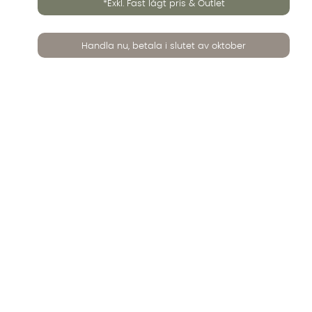
*Exkl. Fast lågt pris & Outlet
Handla nu, betala i slutet av oktober
ista: MADDOCK Iläggsskiva 50 Brun