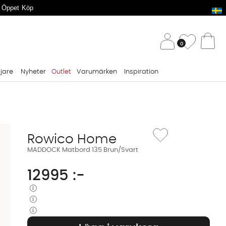
 Öppet Köp
/ 
Önskelis
0
Va
ljare
Nyheter
Outlet
Varumärken
Inspiration
Lägg till i önskelista: 
Rowico Home
MADDOCK Matbord 135 Brun/Svart
12995
:-