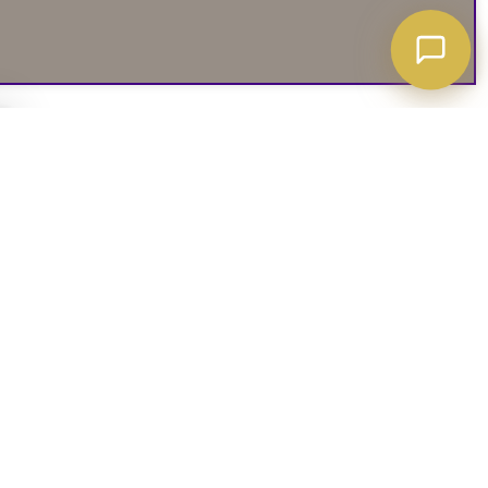
A ATT VETA
03. SOCIALA MEDIER
iates
Instagram
soffguide
Facebook
iepolicy
Pinterest
R
TikTok
 rätt soffa