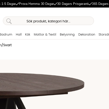
 1-5 Dagar
Prova Hemma 30 Dagar
30 Dagars Prisgaranti
365 Dagars
Badrum
Hall
Kök
Mattor & Textil
Belysning
Dekoration
Storsä
n/Svart