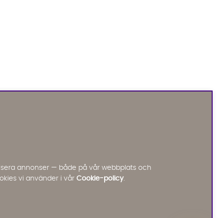
Sofia Direkt
AI-assistent
Vi använder AI för att svara på dina frågor.
Konversationen sparas i upp till 24 timmar för att
kunna hjälpa dig. Vi delar inte dina uppgifter med
tredje part. Läs mer i vår integritetspolicy.
Jag godkänner att konversationen sparas
nalisera annonser — både på vår webbplats och
Starta chatten
okies vi använder i vår
Cookie-policy
.