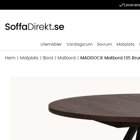
Leverans
Utemöbler
Vardagsrum
Sovrum
Matplats
Hem
Matplats
Bord
Matbord
MADDOCK Matbord 135 Bru
Produktbilder MADDOCK Matbord 135 Brun/Svart