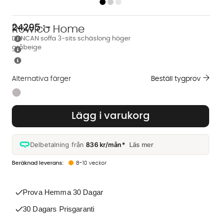
24295
:-
Rowico Home
DUNCAN soffa 3-sits schäslong höger
gråbeige
Alternativa färger
Beställ tygprov
Finns även i dessa färger:
Lägg i varukorg
Delbetalning från
836 kr/mån*
Läs mer
8-10 veckor
Prova Hemma 30 Dagar
30 Dagars Prisgaranti