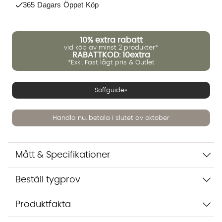
365 Dagars Öppet Köp
10%
extra rabatt
vid köp av minst 2 produkter*
RABATTKOD: 10extra
*Exkl. Fast lågt pris & Outlet
Soffguide»
Handla nu, betala i slutet av oktober
Vi använder AI för att svara på dina frågor. Konversationen
sparas i upp till 24 timmar för att kunna hjälpa dig. Vi delar
inte dina uppgifter med tredje part. Läs mer i vår
integritetspolicy.
Mått & Specifikationer
Jag godkänner att konversationen sparas
Starta chatten
Beställ tygprov
Produktfakta