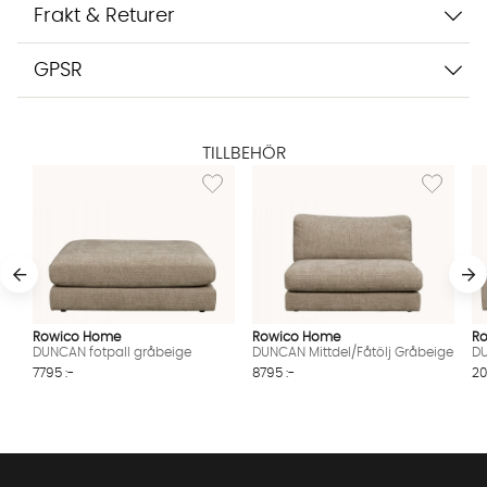
Frakt & Returer
GPSR
TILLBEHÖR
Lägg till i önskelista: DUNCAN fotpall gråbei
Lägg till i
Rowico Home
Rowico Home
R
DUNCAN fotpall gråbeige
DUNCAN Mittdel/Fåtölj Gråbeige
DU
7795 :-
8795 :-
20