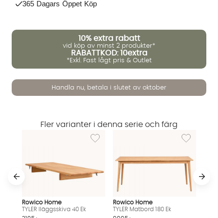
365 Dagars Öppet Köp
10%
extra rabatt
vid köp av minst 2 produkter*
RABATTKOD: 10extra
*Exkl. Fast lågt pris & Outlet
Handla nu, betala i slutet av oktober
Vi använder AI för att svara på dina frågor. Konversationen
sparas i upp till 24 timmar för att kunna hjälpa dig. Vi delar
Fler varianter i denna serie och färg
inte dina uppgifter med tredje part. Läs mer i vår
Lägg till i önskelista: TYLER Iläggsskiva 40 Ek
Lägg till i ön
integritetspolicy.
Jag godkänner att konversationen sparas
Starta chatten
Rowico Home
Rowico Home
TYLER Iläggsskiva 40 Ek
TYLER Matbord 180 Ek