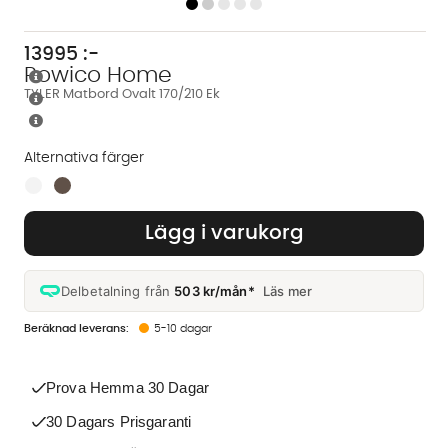
13995
:-
Rowico Home
TYLER Matbord Ovalt 170/210 Ek
Alternativa färger
Finns även i dessa färger:
Lägg i varukorg
Delbetalning från
503 kr/mån*
Läs mer
5-10 dagar
Prova Hemma 30 Dagar
30 Dagars Prisgaranti