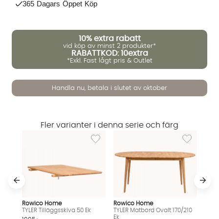
365 Dagars Öppet Köp
10%
extra rabatt
vid köp av minst 2 produkter*
RABATTKOD: 10extra
*Exkl. Fast lågt pris & Outlet
Handla nu, betala i slutet av oktober
Vi använder AI för att svara på dina frågor. Konversationen
sparas i upp till 24 timmar för att kunna hjälpa dig. Vi delar
Fler varianter i denna serie och färg
inte dina uppgifter med tredje part. Läs mer i vår
Lägg till i önskelista: TYLER Tilläggsskiva 50 E
Lägg till i ö
integritetspolicy.
Jag godkänner att konversationen sparas
Starta chatten
Rowico Home
Rowico Home
TYLER Tilläggsskiva 50 Ek
TYLER Matbord Ovalt 170/210
Ek