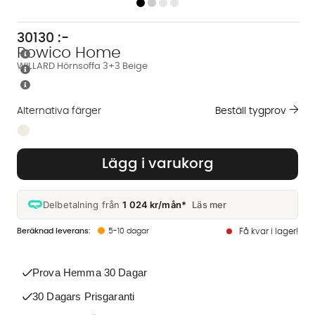
30130
:-
Rowico Home
WILLARD Hörnsoffa 3+3 Beige
Alternativa färger
Beställ tygprov
Finns även i dessa färger:
Lägg i varukorg
Delbetalning från
1 024 kr/mån*
Läs mer
5-10 dagar
Få kvar i lager!
Prova Hemma 30 Dagar
30 Dagars Prisgaranti