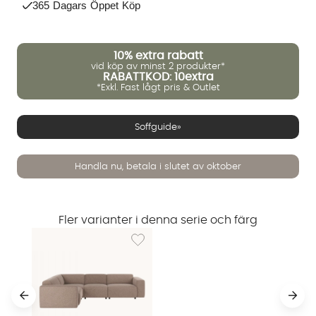
365 Dagars Öppet Köp
10%
extra rabatt
vid köp av minst 2 produkter*
RABATTKOD: 10extra
*Exkl. Fast lågt pris & Outlet
Soffguide»
Vi använder AI för att svara på dina frågor. Konversationen
Handla nu, betala i slutet av oktober
sparas i upp till 24 timmar för att kunna hjälpa dig. Vi delar
inte dina uppgifter med tredje part. Läs mer i vår
integritetspolicy.
Jag godkänner att konversationen sparas
Fler varianter i denna serie och färg
Starta chatten
Lägg till i önskelista: WILLARD Hörnsoffa 2+3