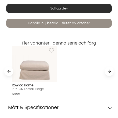
Soffguide»
Handla nu, betala i slutet av oktober
Vi använder AI för att svara på dina frågor. Konversationen
sparas i upp till 24 timmar för att kunna hjälpa dig. Vi delar
inte dina uppgifter med tredje part. Läs mer i vår
Fler varianter i denna serie och färg
integritetspolicy.
Lägg till i önskelista: PEYTON Fotpall Beige
Jag godkänner att konversationen sparas
Starta chatten
Rowico Home
PEYTON Fotpall Beige
6995 :-
Mått & Specifikationer