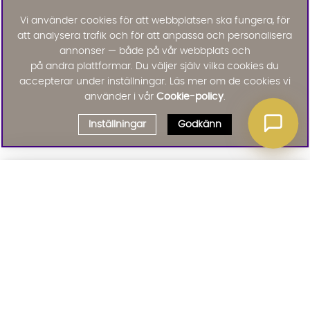
Vi använder cookies för att webbplatsen ska fungera, för
att analysera trafik och för att anpassa och personalisera
annonser — både på vår webbplats och
på andra plattformar. Du väljer själv vilka cookies du
accepterar under inställningar. Läs mer om de cookies vi
använder i vår
Cookie-policy
.
Inställningar
Godkänn
Välj delbetalning
Qliro
· Fast månadsbelopp
Signa upp till vårt nyhetsbrev
Produktpris
Missa inte våra nyhetsbrev som är fyllda med erbjudanden, nyheter
och inspiration
Representativt exempel