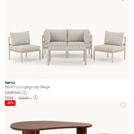
Nemo
NEMO Loungegrupp Beige
KAMPANJ
7995 :-
16995 :-
Lägg til
20%