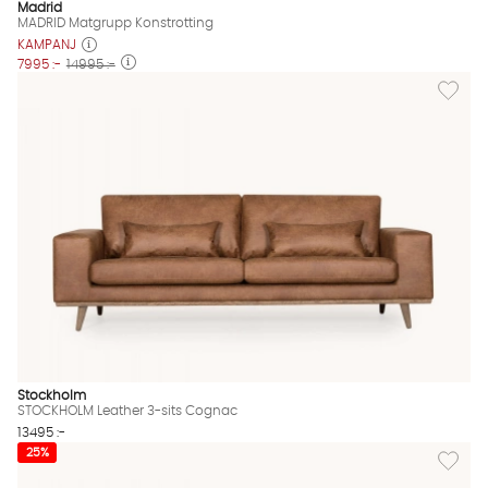
Madrid
MADRID Matgrupp Konstrotting
KAMPANJ
7995 :-
14995 :-
Lägg til
Stockholm
STOCKHOLM Leather 3-sits Cognac
13495 :-
Lägg til
25%