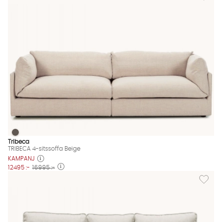
TRIBECA 4-sitssoffa Beige
TRIBECA 4-sitssoffa Beige Finns även i dessa färger:
Tribeca
TRIBECA 4-sitssoffa Beige
KAMPANJ
12495 :-
16995 :-
Lägg til