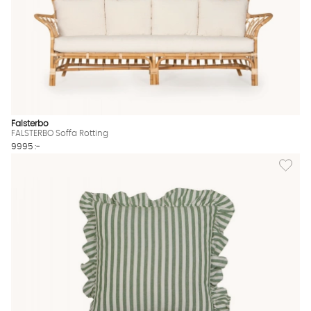
Falsterbo
FALSTERBO Soffa Rotting
9995 :-
Lägg til