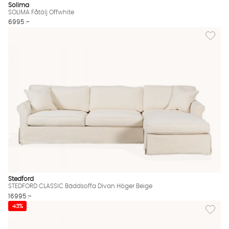
SOLIMA Fåtölj Offwhite Finns även i dessa färger:
Solima
SOLIMA Fåtölj Offwhite
6995 :-
Lägg til
Stedford
STEDFORD CLASSIC Bäddsoffa Divan Höger Beige
16995 :-
Lägg til
43%