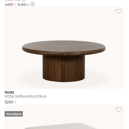
4495 :-
5495 :-
Lägg til
Noda
NODA Soffbord Runt Brun
5295 :-
Lägg til
Storsäljare