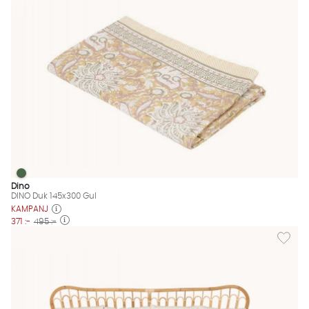
DINO Duk 145x300 Gul
DINO Duk 145x300 Gul Finns även i dessa färger:
Dino
DINO Duk 145x300 Gul
KAMPANJ
371 :-
495 :-
Lägg til