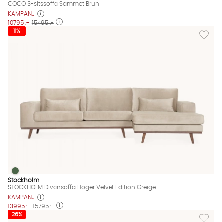
COCO 3-sitssoffa Sammet Brun
KAMPANJ
10795 :-
15495 :-
Lägg til
11%
STOCKHOLM Divansoffa Höger Velvet Edition Greige
STOCKHOLM Divansoffa Höger Velvet Edition Greige Finns även
Stockholm
STOCKHOLM Divansoffa Höger Velvet Edition Greige
KAMPANJ
13995 :-
15795 :-
Lägg till
26%