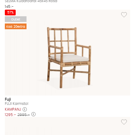
SELMA Kuddfodral 45x45 Rosa
145 :-
Lägg till
57%
Outlet
Kod: 20extra
Fuji
FUJI Karmstol
KAMPANJ
1295 :-
2995 :-
Lägg til