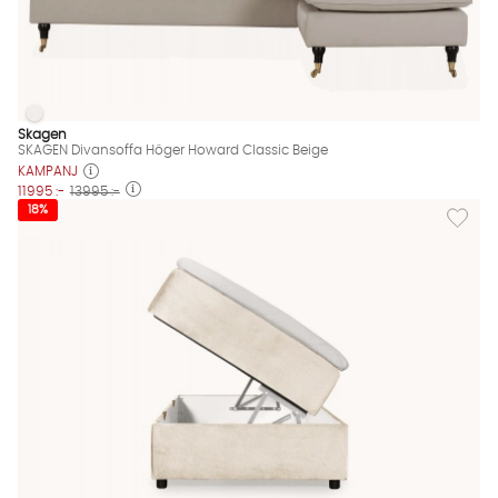
SKAGEN Divansoffa Höger Howard Classic Beige
SKAGEN Divansoffa Höger Howard Classic Beige Finns även i d
Skagen
SKAGEN Divansoffa Höger Howard Classic Beige
KAMPANJ
11995 :-
13995 :-
Lägg til
18%