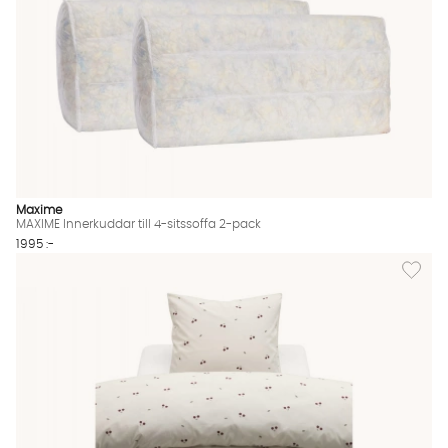
Maxime
MAXIME Innerkuddar till 4-sitssoffa 2-pack
1995 :-
Lägg til