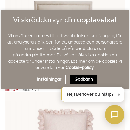
Vi skräddarsyr din upplevelse!
Vi använder cookies för att webbplatsen ska fungera, för
att analysera trafik och för att anpassa och personalisera
annonser — både på vår webbplats och
på andra plattformar. Du väljer själv vilka cookies du
accepterar under inställningar. Läs mer om de cookies vi
använder i vår
Cookie-policy
.
OPERA/PERLA Sängpaket 180 Sammet Beige
OPERA/PERLA Sängpaket 180 Sammet Beige
OPERA/PERLA Sängpaket 180 Sammet Beige
OPERA/PERLA Sängpaket 180 Sammet Beige
OPERA/PERLA Sängpaket 180 Sammet Beige Finns även i dessa 
Opera
OPERA/PERLA Sängpaket 180 Sammet Beige
Inställningar
Godkänn
KAMPANJ
16990 :-
29900 :-
Hej! Behöver du hjälp?
×
Lägg til