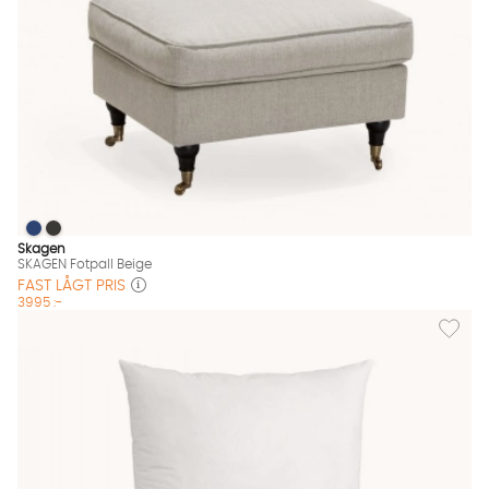
SKAGEN Fotpall Beige
SKAGEN Fotpall Beige
SKAGEN Fotpall Beige Finns även i dessa färger:
Skagen
SKAGEN Fotpall Beige
FAST LÅGT PRIS
3995 :-
Lägg til