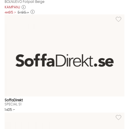
BOLNUEVO Fotpall Beige
KAMPANJ
4495 :-
5495 :-
Lägg till
SoffaDirekt
SPECIAL S1
1405 :-
Lägg til