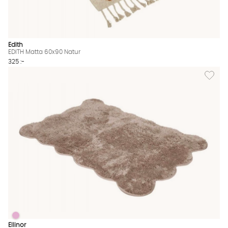
Edith
EDITH Matta 60x90 Natur
325 :-
Lägg til
ELLINOR Badrumsmatta 60x90 Linne
ELLINOR Badrumsmatta 60x90 Linne Finns även i dessa färger:
Ellinor