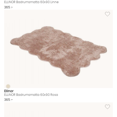
ELLINOR Badrumsmatta 60x90 Linne
365 :-
Lägg til
ELLINOR Badrumsmatta 60x90 Rosa
ELLINOR Badrumsmatta 60x90 Rosa Finns även i dessa färger:
Ellinor
ELLINOR Badrumsmatta 60x90 Rosa
365 :-
Lägg til