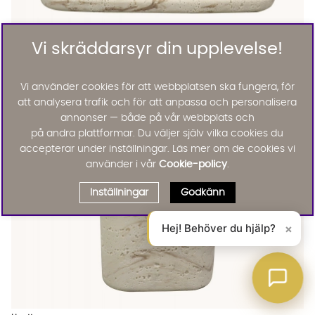
Vi skräddarsyr din upplevelse!
Linett
Vi använder cookies för att webbplatsen ska fungera, för
LINETT Fat Beige
395 :-
att analysera trafik och för att anpassa och personalisera
Lägg til
annonser — både på vår webbplats och
på andra plattformar. Du väljer själv vilka cookies du
accepterar under inställningar. Läs mer om de cookies vi
använder i vår
Cookie-policy
.
Inställningar
Godkänn
Hej! Behöver du hjälp?
×