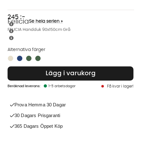
245
:-
Felicia
Se hela serien »
FELICIA Handduk 90x150cm Grå
Alternativa färger
Finns även i dessa färger:
Lägg i varukorg
1-5 arbetsdagar
Få kvar i lager!
Prova Hemma 30 Dagar
30 Dagars Prisgaranti
365 Dagars Öppet Köp