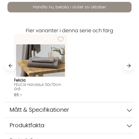
Handla nu, betala i slutet av oktober
Fler varianter i denna serie och färg
Lägg till i önskelista: FELICIA Handduk 50x
Vi använder AI för att svara på dina frågor. Konversationen
sparas i upp till 24 timmar för att kunna hjälpa dig. Vi delar
inte dina uppgifter med tredje part. Läs mer i vår
integritetspolicy.
Jag godkänner att konversationen sparas
Starta chatten
Felicia
FELICIA Handduk 50x70cm
Grå
65 :-
Mått & Specifikationer
Produktfakta