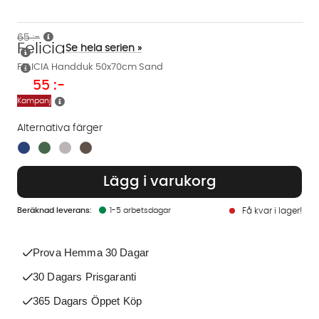
65 :-
Felicia
Se hela serien »
FELICIA Handduk 50x70cm Sand
55
:-
Kampanj
Alternativa färger
Finns även i dessa färger:
Lägg i varukorg
1-5 arbetsdagar
Få kvar i lager!
Prova Hemma 30 Dagar
30 Dagars Prisgaranti
365 Dagars Öppet Köp