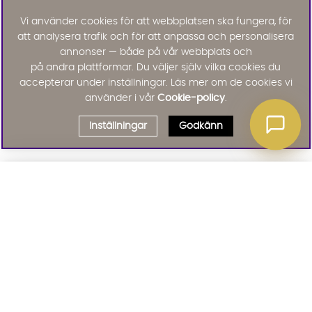
Vi använder cookies för att webbplatsen ska fungera, för
att analysera trafik och för att anpassa och personalisera
annonser — både på vår webbplats och
på andra plattformar. Du väljer själv vilka cookies du
accepterar under inställningar. Läs mer om de cookies vi
använder i vår
Cookie-policy
.
Inställningar
Godkänn
Välj delbetalning
Qliro
· Fast månadsbelopp
Signa upp till vårt nyhetsbrev
Produktpris
Missa inte våra nyhetsbrev som är fyllda med erbjudanden, nyheter
och inspiration
Representativt exempel