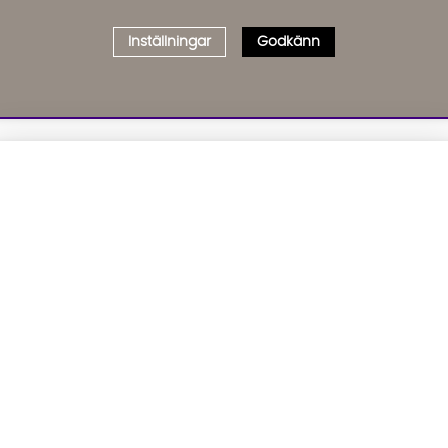
Inställningar
Godkänn
Välj delbetalning
Qliro
· Fast månadsbelopp
01. INFORMATION
02. BR
Produktpris
Om oss
Affil
Kundservice
Bädd
Representativt exempel
Leveranser
Cook
Köpvillkor
GDP
Att låna kostar pengar!
Om du inte kan betala tillbaka skulden i tid
Inredningshjälp
GPSR
riskerar du en betalningsanmärkning. Det kan