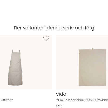
Fler varianter i denna serie och färg
IDA Duk 160 Offwhite
Lägg till i önskelista: VIDA Förkläde Offwhite
Vida
 Offwhite
VIDA Kökshandduk 50x70 Offwhite
65 :-