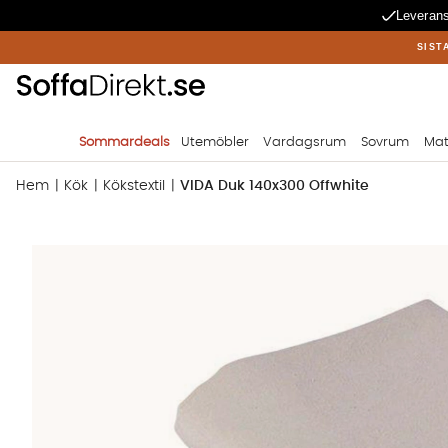
Leverans
SIST
Sommardeals
Utemöbler
Vardagsrum
Sovrum
Mat
Hem
Kök
Kökstextil
VIDA Duk 140x300 Offwhite
Produktbilder VIDA Duk 140x300 Offwhite