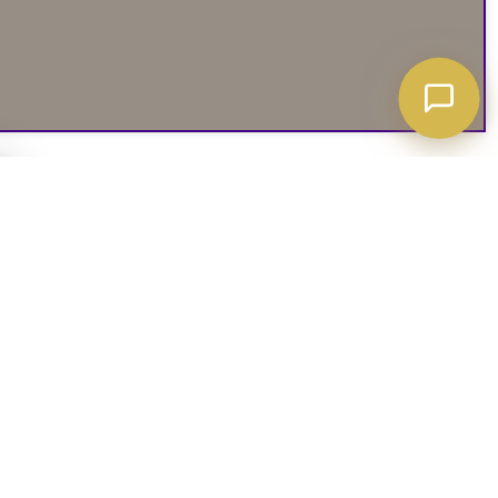
A ATT VETA
03. SOCIALA MEDIER
iates
Instagram
soffguide
Facebook
iepolicy
Pinterest
R
TikTok