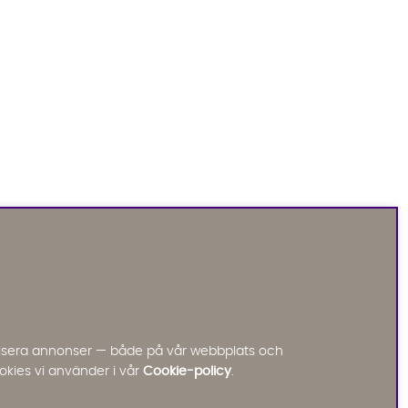
Sofia Direkt
AI-assistent
Vi använder AI för att svara på dina frågor.
Konversationen sparas i upp till 24 timmar för att
kunna hjälpa dig. Vi delar inte dina uppgifter med
tredje part. Läs mer i vår integritetspolicy.
Jag godkänner att konversationen sparas
nalisera annonser — både på vår webbplats och
Starta chatten
okies vi använder i vår
Cookie-policy
.