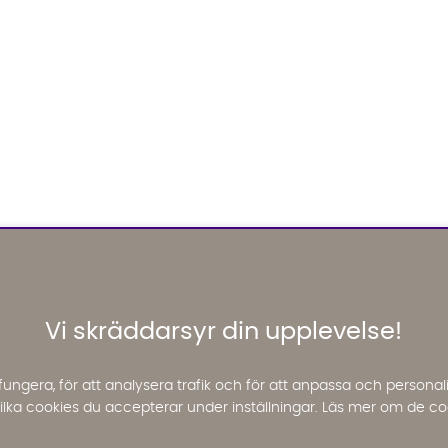
Vi skräddarsyr din upplevelse!
fungera, för att analysera trafik och för att anpassa och perso
 vilka cookies du accepterar under inställningar. Läs mer om de co