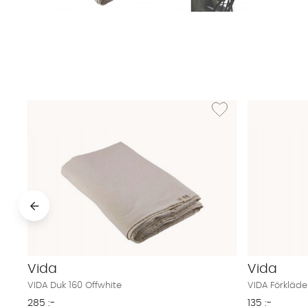
Lägg till i önskelista: V
Vida
Vida
VIDA Duk 160 Offwhite
VIDA Förkläde
285 :-
135 :-