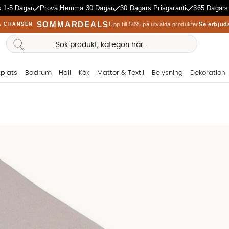
 1-5 Dagar
Prova Hemma 30 Dagar
30 Dagars Prisgaranti
365 Dagars
SOMMARDEALS
Upp till 50% på utvalda produkter
Se erbjud
A CHANSEN
plats
Badrum
Hall
Kök
Mattor & Textil
Belysning
Dekoration