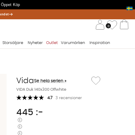
 Öppet Köp
andet
/ 
Önskelis
0
Va
Storsäljare
Nyheter
Outlet
Varumärken
Inspiration
Lägg till i önskelista: V
Vida
Se hela serien »
VIDA Duk 140x300 Offwhite
4.7
3 recensioner
445
:-