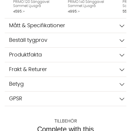
PRIMO 120 Sänggavel
PRIMO 140 Sänggavel
PRIM
integritetspolicy.
Sammet Ljusgrå
Sammet Ljusgrå
Samm
Jag godkänner att konversationen sparas
4595 :-
4995 :-
5595 
Starta chatten
Mått & Specifikationer
Beställ tygprov
Produktfakta
Frakt & Returer
Betyg
GPSR
TILLBEHÖR
Complete with this