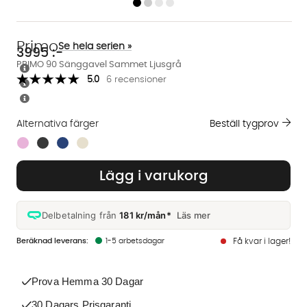
Primo
Se hela serien »
3995
:-
PRIMO 90 Sänggavel Sammet Ljusgrå
5.0
6 recensioner
Alternativa färger
Beställ tygprov
Finns även i dessa färger:
Lägg i varukorg
Delbetalning från
181 kr/mån*
Läs mer
1-5 arbetsdagar
Få kvar i lager!
Prova Hemma 30 Dagar
30 Dagars Prisgaranti