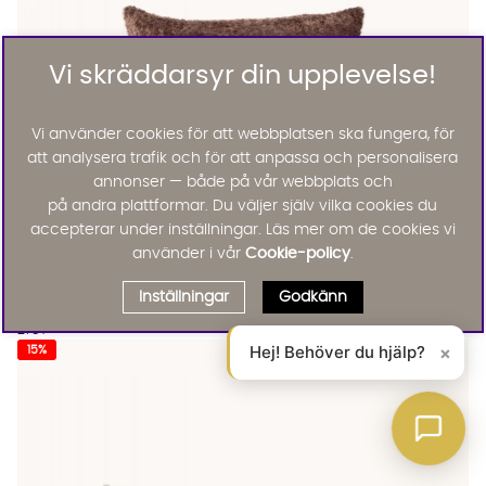
Vi skräddarsyr din upplevelse!
Vi använder cookies för att webbplatsen ska fungera, för
att analysera trafik och för att anpassa och personalisera
annonser — både på vår webbplats och
på andra plattformar. Du väljer själv vilka cookies du
accepterar under inställningar. Läs mer om de cookies vi
använder i vår
Cookie-policy
.
EIRA Kuddfodral 50x50 Brun
EIRA Kuddfodral 50x50 Brun
EIRA Kuddfodral 50x50 Brun Finns även i dessa färger:
Eira
Inställningar
Godkänn
EIRA Kuddfodral 50x50 Brun
275 :-
Lägg til
Hej! Behöver du hjälp?
×
15%