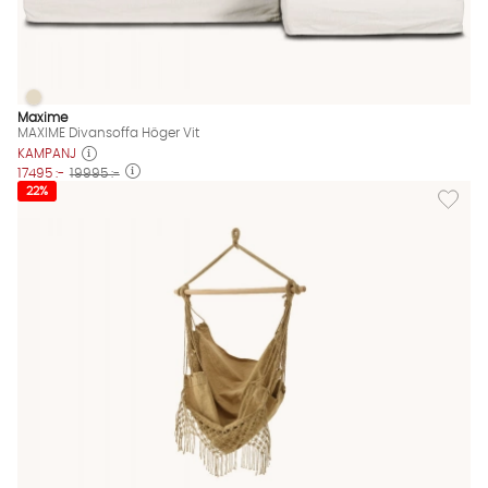
MAXIME Divansoffa Höger Vit
MAXIME Divansoffa Höger Vit Finns även i dessa färger:
Maxime
MAXIME Divansoffa Höger Vit
KAMPANJ
17495 :-
19995 :-
Lägg til
22%