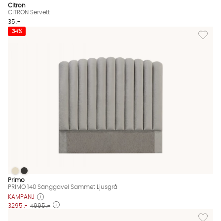
Citron
CITRON Servett
35 :-
Lägg til
34%
PRIMO 140 Sänggavel Sammet Ljusgrå
PRIMO 140 Sänggavel Sammet Ljusgrå
PRIMO 140 Sänggavel Sammet Ljusgrå Finns även i dessa färg
Primo
PRIMO 140 Sänggavel Sammet Ljusgrå
KAMPANJ
3295 :-
4995 :-
Lägg til