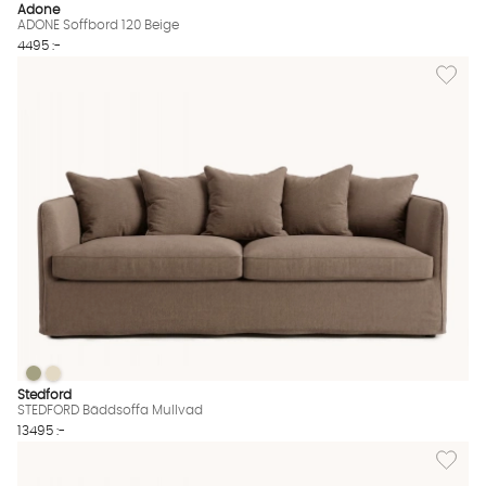
Adone
ADONE Soffbord 120 Beige
4495 :-
Lägg til
STEDFORD Bäddsoffa Mullvad
STEDFORD Bäddsoffa Mullvad
STEDFORD Bäddsoffa Mullvad Finns även i dessa färger:
Stedford
STEDFORD Bäddsoffa Mullvad
13495 :-
Lägg til