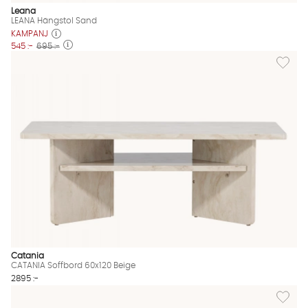
Leana
LEANA Hängstol Sand
KAMPANJ
545 :-
695 :-
Lägg til
Catania
CATANIA Soffbord 60x120 Beige
2895 :-
Lägg til