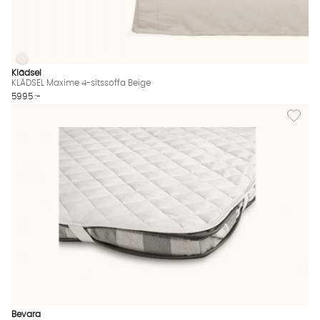
KLÄDSEL Maxime 4-sitssoffa Beige
KLÄDSEL Maxime 4-sitssoffa Beige Finns även i dessa färger:
Klädsel
KLÄDSEL Maxime 4-sitssoffa Beige
5995 :-
Lägg til
Bevara