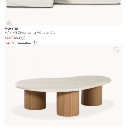
MAXIME Divansoffa Vänster Vit
MAXIME Divansoffa Vänster Vit Finns även i dessa färger:
Maxime
MAXIME Divansoffa Vänster Vit
KAMPANJ
17495 :-
19995 :-
Lägg til