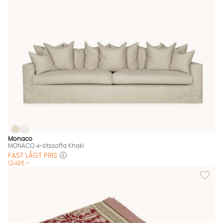
MONACO 4-sitssoffa Khaki
MONACO 4-sitssoffa Khaki
MONACO 4-sitssoffa Khaki Finns även i dessa färger:
Monaco
MONACO 4-sitssoffa Khaki
FAST LÅGT PRIS
12495 :-
Lägg til