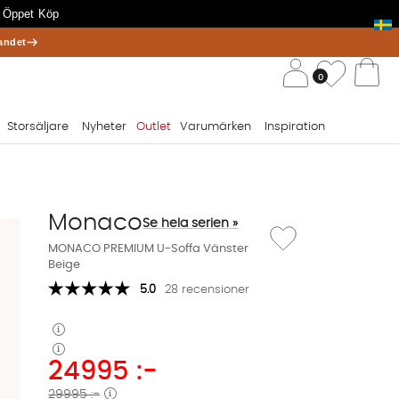
 Öppet Köp
andet
/ 
Önskelis
0
Va
Storsäljare
Nyheter
Outlet
Varumärken
Inspiration
Monaco
Se hela serien »
Lägg till i önskelista:
MONACO PREMIUM U-Soffa Vänster
Beige
5.0
28 recensioner
24995
:-
29995 :-