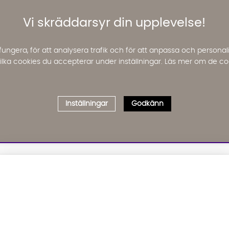
Vi skräddarsyr din upplevelse!
fungera, för att analysera trafik och för att anpassa och perso
 vilka cookies du accepterar under inställningar. Läs mer om de co
Inställningar
Godkänn
Välj delbetalning
Qliro
· Fast månadsbelopp
01. INFORMATION
02. BR
Produktpris
Om oss
Affil