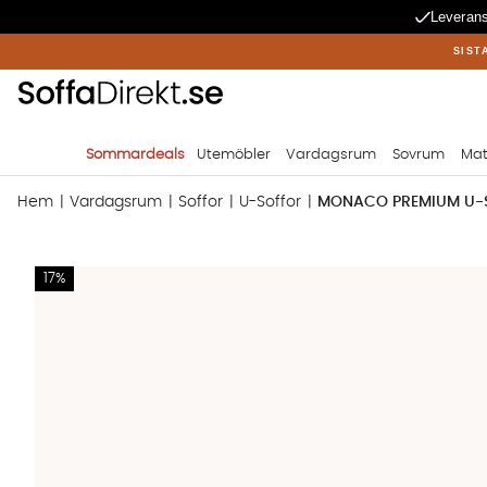
Leverans
SIST
Sommardeals
Utemöbler
Vardagsrum
Sovrum
Mat
Hem
Vardagsrum
Soffor
U-Soffor
MONACO PREMIUM U-So
Produktbilder MONACO PREMIUM U-Soffa Vänster Beige
17%