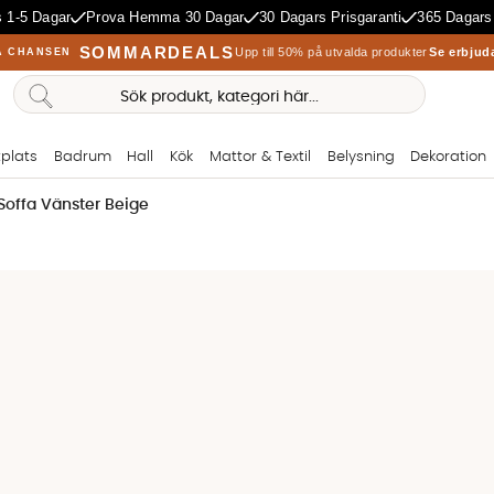
 1-5 Dagar
Prova Hemma 30 Dagar
30 Dagars Prisgaranti
365 Dagars
SOMMARDEALS
Upp till 50% på utvalda produkter
Se erbjud
A CHANSEN
plats
Badrum
Hall
Kök
Mattor & Textil
Belysning
Dekoration
ffa Vänster Beige