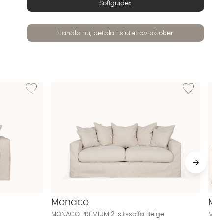
Soffguide»
Handla nu, betala i slutet av oktober
ll Beige
Lägg till i önskelista: MONACO PREMIUM Fåtölj Beige
Lägg till i ö
Monaco
M
MONACO PREMIUM 2-sitssoffa Beige
MON