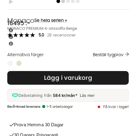
Monaco
Se hela serien »
16495
:-
MONACO PREMIUM 4-sitssoffa Beige
5.0
28 recensioner
Alternativa färger
Beställ tygprov
Finns även i dessa färger:
Lägg i varukorg
Delbetalning från
584 kr/mån*
Läs mer
1-5 arbetsdagar
Få kvar i lager!
Prova Hemma 30 Dagar
30 Dagars Prisgaranti