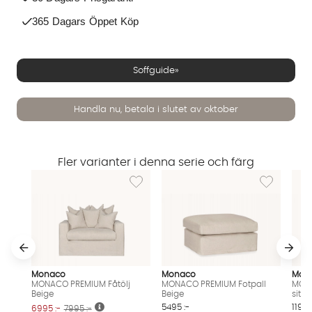
365 Dagars Öppet Köp
Soffguide»
Handla nu, betala i slutet av oktober
Fler varianter i denna serie och färg
Lägg till i önskelista: MONACO PREMIUM Fåtö
Lägg till i ö
Monaco
Monaco
Mon
MONACO PREMIUM Fåtölj
MONACO PREMIUM Fotpall
MON
Vi använder AI för att svara på dina frågor. Konversationen
Beige
Beige
sitss
sparas i upp till 24 timmar för att kunna hjälpa dig. Vi delar
5495 :-
11995
6995 :-
7995 :-