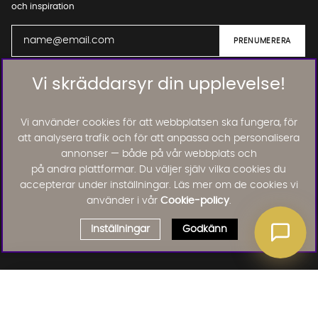
och inspiration
Vi skräddarsyr din upplevelse!
01. INFORMATION
Vi använder cookies för att webbplatsen ska fungera, för
02. BRA ATT VETA
att analysera trafik och för att anpassa och personalisera
annonser — både på vår webbplats och
på andra plattformar. Du väljer själv vilka cookies du
accepterar under inställningar. Läs mer om de cookies vi
Läs och lämna kundomdömen:
använder i vår
Cookie-policy
.
Inställningar
Godkänn
Välj delbetalning
Qliro
· Fast månadsbelopp