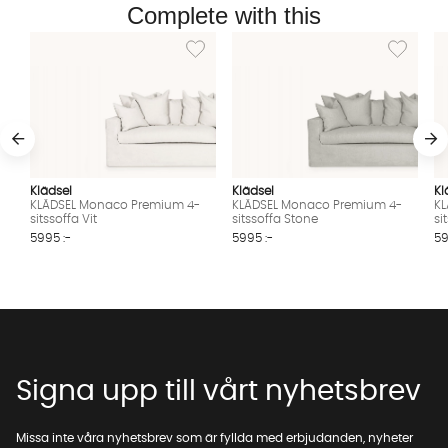
Complete with this
Lägg till i önskelista: KLÄDSEL Monaco Premi
Lägg till 
Klädsel
Klädsel
Kl
KLÄDSEL Monaco Premium 4-
KLÄDSEL Monaco Premium 4-
KL
sitssoffa Vit
sitssoffa Stone
si
5995 :-
5995 :-
59
Signa upp till vårt nyhetsbrev
Missa inte våra nyhetsbrev som är fyllda med erbjudanden, nyheter