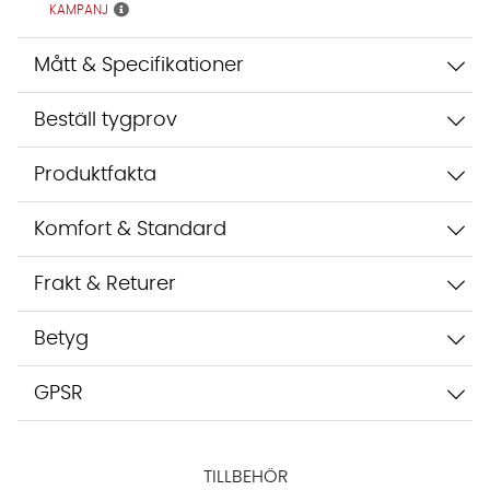
inte dina uppgifter med tredje part. Läs mer i vår
KAMPANJ
integritetspolicy.
Jag godkänner att konversationen sparas
Mått & Specifikationer
Starta chatten
Beställ tygprov
Produktfakta
Komfort & Standard
Frakt & Returer
Betyg
GPSR
TILLBEHÖR