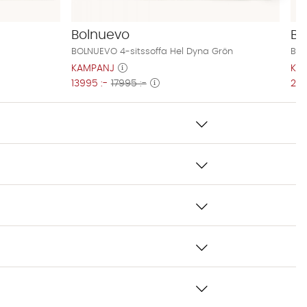
Bolnuevo
Bo
BOLNUEVO 4-sitssoffa Hel Dyna Grön
BOL
KAMPANJ
KA
13995 :-
17995 :-
229