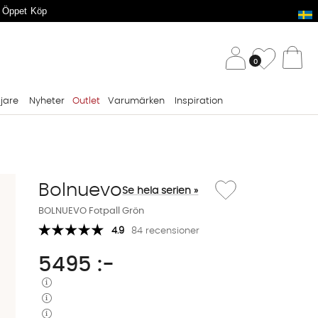
 Öppet Köp
/ 
Önskelis
0
Va
ljare
Nyheter
Outlet
Varumärken
Inspiration
Lägg till i önskelista: B
Bolnuevo
Se hela serien »
BOLNUEVO Fotpall Grön
4.9
84 recensioner
5495
:-