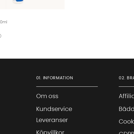
00ml
01. INFORMATION
02. BR
Om oss
Affil
Kundservice
Bädd
Leveranser
Cook
Köpvillkor