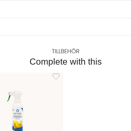
TILLBEHÖR
Complete with this
EXTILRENGÖRING 500ml
Lägg till i önskelista: TEXTILSKYDD 500ml