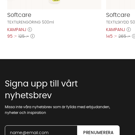
Softcare
Softcare
TEXTILRENGÖRING 500ml
TEXTILSKYDD 5
KAMPANJ
KAMPANJ
95 :-
125 :-
145 :-
265 :-
Signa upp till vårt
nyhetsbrev
Missa inte våra nyhetsbrev som är fyllda med erbjudanden,
nyheter och inspiration