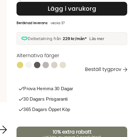
Lägg i varukorg
Beräknad leverans:
vecka 37
Delbetalning från
229 kr/mån*
Läs mer
Alternativa färger
Finns även i dessa färger:
Beställ tygprov
Prova Hemma 30 Dagar
30 Dagars Prisgaranti
365 Dagars Öppet Köp
10%
extra rabatt