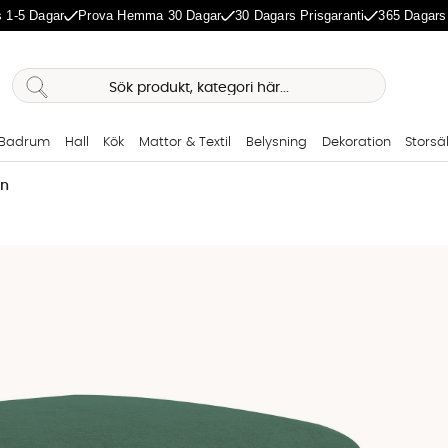
 1-5 Dagar
Prova Hemma 30 Dagar
30 Dagars Prisgaranti
365 Dagars
Badrum
Hall
Kök
Mattor & Textil
Belysning
Dekoration
Storsä
ön