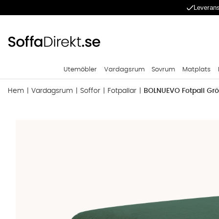
Leverans
Utemöbler
Vardagsrum
Sovrum
Matplats
Hem
Vardagsrum
Soffor
Fotpallar
BOLNUEVO Fotpall Gr
Produktbilder BOLNUEVO Fotpall Grön