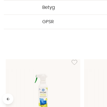
Betyg
GPSR
Lägg till i önskelista: T