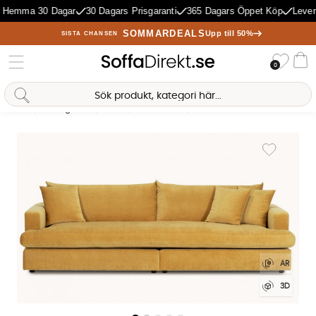
 Hemma 30 Dagar
30 Dagars Prisgaranti
365 Dagars Öppet Köp
Levera
SOMMARDEALS
Upp till 50%
SISTA CHANSEN
Önske
0
Va
Sofia Direkt
AI-assistent
Hem
Vardagsrum
Soffor
4-sits soffor
BOLNUEVO 4-sitssoffa Hel Dy
Produktbilder BOLNUEVO 4-sitssoffa Hel Dyna Senapsgul
Lägg till i 
AR
3D